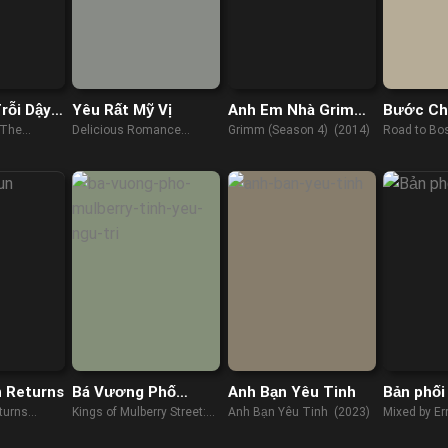
rỗi Dậy
Yêu Rất Mỹ Vị
Anh Em Nhà Grimm
Bước Ch
Kẻ Phản
(Phần 4)
 The
Delicious Romance
Grimm (Season 4) (2014)
Road to Bo
(2023)
 Returns
Bá Vương Phố
Anh Bạn Yêu Tinh
Bản phối
Mulberry: Tình Yêu
turns
Kings of Mulberry Street:
Anh Bạn Yêu Tinh (2023)
Mixed by Er
Ngự Trị
Let Love Reign (2023)