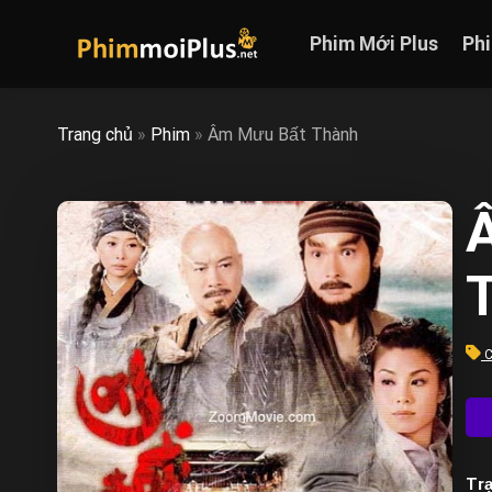
Skip
to
Phim Mới Plus
Ph
content
Trang chủ
»
Phim
»
Âm Mưu Bất Thành
C
Trạ