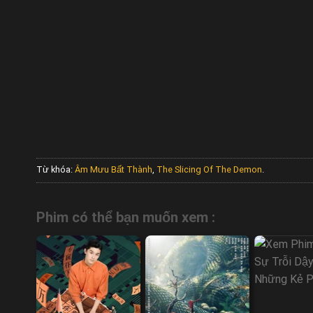
Từ khóa:
Âm Mưu Bất Thành
,
The Slicing Of The Demon
.
Phim có thể bạn muốn xem :