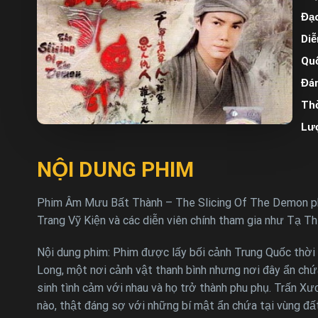
Đạo
Diễ
Quố
Đán
Thờ
Lư
NỘI DUNG PHIM
Phim Âm Mưu Bất Thành – The Slicing Of The Demon phát
Trang Vỹ Kiện và các diễn viên chính tham gia như Tạ T
Nội dung phim: Phim được lấy bối cảnh Trung Quốc thời 
Long, một nơi cảnh vật thanh bình nhưng nơi đây ẩn chứ
sinh tình cảm với nhau và họ trở thành phu phụ. Trấn X
nào, thật đáng sợ với những bí mật ẩn chứa tại vùng đấ