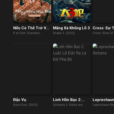
Nếu Có Thể Trở Về
Mãng Xà Khổng Lồ 3
Cross: Sự T
Lúc Đầu: Drama
Của Những 
If at First: Dramatic
Snake 3 (2022)
Cross: Rise Of
Tưởng Tượng
Diện
Fantasia (2021)
Villains (2019)
Đặc Vụ
Linh Hồn Bạc 2:
Leprechaun
Luật Lệ Đặt Ra Là
Boso Dos (2023)
Gintama 2: Rules are
Leprechaun Re
Để Phá Bỏ
Made to be Broken (2018)
(2018)