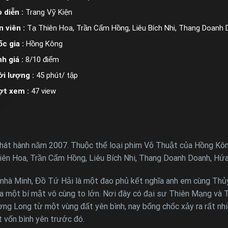
 diễn :
Trang Vỹ Kiện
n viên :
Tạ Thiên Hoa, Trần Cẩm Hồng, Liêu Bích Nhi, Thang Doanh
c gia :
Hồng Kông
h giá :
8/10 điểm
i lượng :
45 phút/ tập
ợt xem :
47 view
 hành năm 2007. Thuộc thể loại phim Võ Thuật của Hồng Kông, 
hiên Hoa, Trần Cẩm Hồng, Liêu Bích Nhi, Thang Doanh Doanh, Hứ
nhà Minh, Đồ Tứ Hải là một đao phủ kết nghĩa anh em cùng Thủy 
a một bí mật vô cùng to lớn. Nơi đây có đại sư Thiên Mạng và T
ương Long từ một vùng đất yên bình, nay bổng chốc xảy ra rất n
t vốn bình yên trước đó.