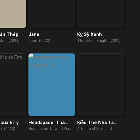
ân Thép
Jane
Kỵ Sỹ Xanh
ston (2023)
Jane (2023)
The Green Knight (2021)
 của Erry
Headspace: Thả
Kiều Thê Nhà Ta
Lỏng Tâm Trí
Không Dễ Chọc
ry (2023)
Headspace: Unwind Your
Afterlife of Love and
Mind (2021)
Revenge (2022)