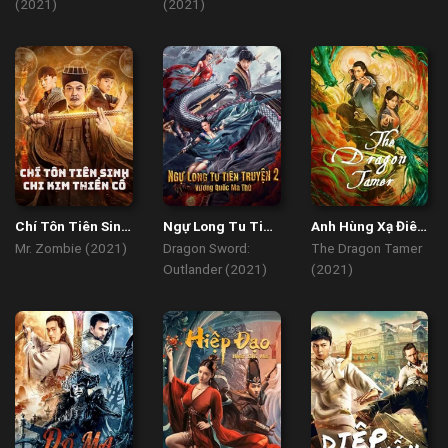
(2021)
(2021)
Chí Tôn Tiên Sinh
Ngự Long Tu Tiên
Anh Hùng Xạ Điêu
Chi Kim Thiền Cổ
Truyện 2: Vương
– Giáng Long
Mr. Zombie (2021)
Dragon Sword:
The Dragon Tamer
Quốc Ma Thú
Thập Bát Chưởng
Outlander (2021)
(2021)