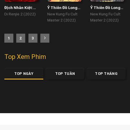
Địch Nhân Kiệt:
Ỷ Thiên Đồ Long
Ỷ Thiên Đồ Long
Quỷ Đoạt Hồn
Ký: Thánh Hỏa
Ký: Cửu Dương
Di Renjie 2 (2022)
New Kung Fu Cult
New Kung Fu Cult
Hùng Phong
Thần Công
Master 2 (2022)
Master 2 (2022)
1
2
3
Top Xem Phim
TOP NGÀY
TOP TUẦN
TOP THÁNG