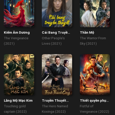
Kiếm Âm Dương
Cái Bang Truyền
Thần Mộ
Thuyết
The Vengeance
Other People’s
The Warrior From
(2021)
Lives (2021)
Sky (2021)
Lăng Mộ Mạc Kim
Truyền Thuyết
Thiết quyền phục
Diên Bình Vương
thù
Touching gold
The Hero Named
Fistful of
Trịnh Thành
captain (2022)
Koxinga (2022)
Vengeance (2022)
Công