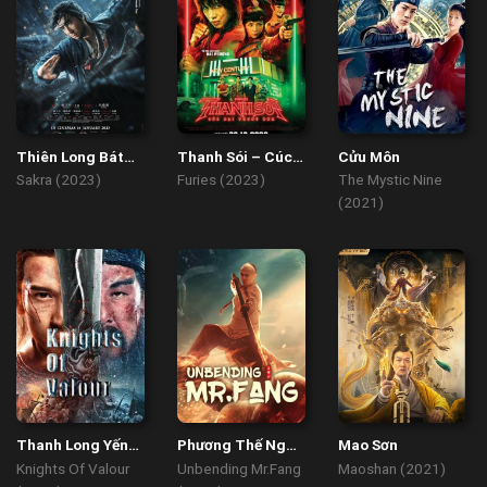
Thiên Long Bát
Thanh Sói – Cúc
Cửu Môn
Bộ Kiều Phong
Dại Trong Đêm
Sakra (2023)
Furies (2023)
The Mystic Nine
Truyện
(2021)
Thanh Long Yến
Phương Thế Ngọc
Mao Sơn
Nguyệt Đao
Mình Đồng Da Sắt
Knights Of Valour
Unbending Mr.Fang
Maoshan (2021)