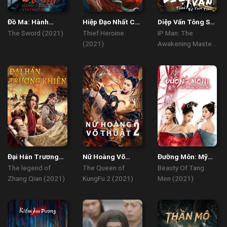
Đồ Ma: Hành
Hiệp Đạo Nhất Chi
Diệp Vấn Tông Sư
Trình Vương Giả
Mai
Thức Tỉnh
The Sword (2021)
Thief Heroine
IP Man: The
(2021)
Awakening Master
(2021)
Đại Hán Trương
Nữ Hoàng Võ
Đường Môn: Mỹ
Khiên
Thuật 2
Nhân Giang Hồ
The legend of
The Queen of
Beauty Of Tang
Zhang Qian (2021)
KungFu 2 (2021)
Men (2021)