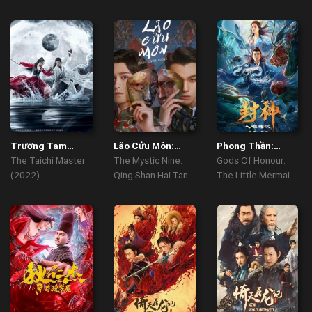
Trương Tam
Lão Cửu Môn:
Phong Thần:
Phong
Thanh Sơn Hải
Truyền Thuyết
The Taichi Master
The Mystic Nine:
Gods Of Honour:
Đường
Nhân Ngư
(2022)
Qing Shan Hai Tang
The Little Mermaid
(2022)
(2022)