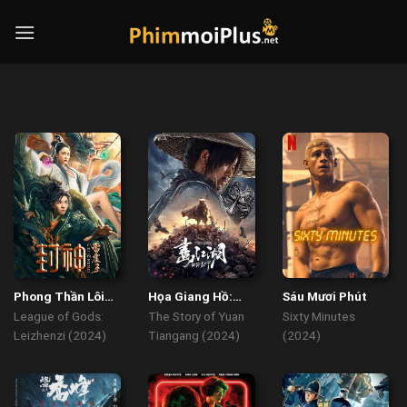
Skip
to
content
Phong Thần Lôi
Họa Giang Hồ:
Sáu Mươi Phút
Chấn Tử
Bất Lương Soái
League of Gods:
The Story of Yuan
Sixty Minutes
Leizhenzi (2024)
Tiangang (2024)
(2024)