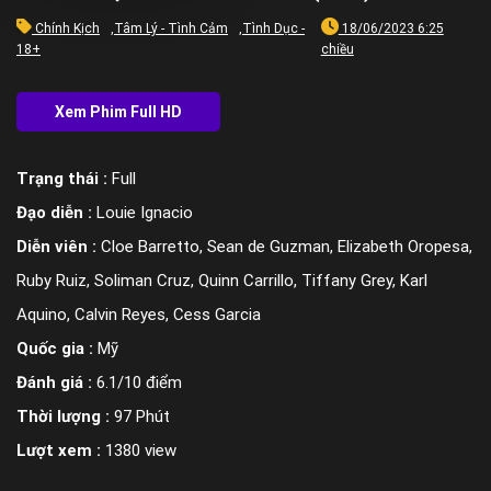
Chính Kịch
,
Tâm Lý - Tình Cảm
,
Tình Dục -
18/06/2023 6:25
18+
chiều
Trạng thái :
Full
Đạo diễn :
Louie Ignacio
Diễn viên :
Cloe Barretto, Sean de Guzman, Elizabeth Oropesa,
Ruby Ruiz, Soliman Cruz, Quinn Carrillo, Tiffany Grey, Karl
Aquino, Calvin Reyes, Cess Garcia
Quốc gia :
Mỹ
Đánh giá :
6.1/10 điểm
Thời lượng :
97 Phút
Lượt xem :
1380 view