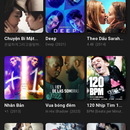
Chuyện Bí Mật
Deep
Theo Dấu Sarah
Giữa Sếp Và Nhân
Kane
은밀하게그리고음탕하게
Deep (2021)
4.48 (2014)
Viên
(2023)
Nhân Bản
Vua bóng đêm
120 Nhịp Tim 1
Phút
+1 (2013)
In His Shadow (2023)
BPM (Beats per Minute)
(2017)