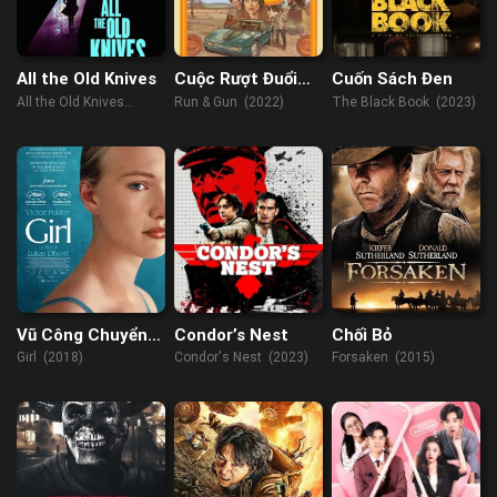
All the Old Knives
Cuộc Rượt Đuổi
Cuốn Sách Đen
Sinh Tử
All the Old Knives
Run & Gun (2022)
The Black Book (2023)
(2022)
Vũ Công Chuyển
Condor’s Nest
Chối Bỏ
Giới
Girl (2018)
Condor's Nest (2023)
Forsaken (2015)