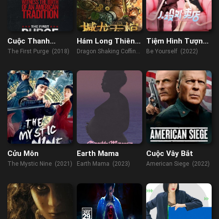
Cuộc Thanh
Hám Long Thiên
Tiệm Hình Tượng
Trừng Đầu Tiên
Quan
Take-away
The First Purge (2018)
Dragon Shaking Coffin
Be Yourself (2022)
(2021)
Cửu Môn
Earth Mama
Cuộc Vây Bắt
The Mystic Nine (2021)
Earth Mama (2023)
American Siege (2022)