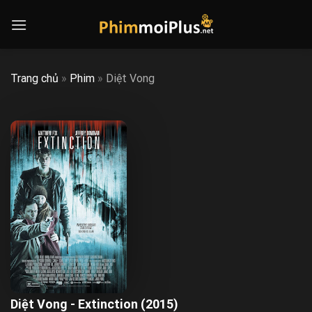
Skip
to
content
Trang chủ
»
Phim
»
Diệt Vong
Diệt Vong - Extinction (2015)