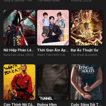
Vụ Án Jolly
Curry & Cyanide - The
The Weird Forest
Vindicta (2023)
Joseph
Jolly Joseph Case
(2023)
(2023)
Nữ Hiệp Phàn Lê
Thời Gian Ấm Áp
Đại Ảo Thuật Sư
Hoa
Bên Em
Nvxia Fan Lihua (2022)
Warm Time With You
The Great Illusionist
(2022)
(2020)
Cơn Thịnh Nộ Của
Đường Hầm
Cuộc Sống Dối Trá