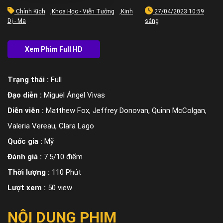
Chính Kịch
,
Khoa Học - Viễn Tưởng
,
Kinh
27/04/2023 10:59
Dị - Ma
sáng
Trạng thái :
Full
Đạo diễn :
Miguel Ángel Vivas
Diễn viên :
Matthew Fox, Jeffrey Donovan, Quinn McColgan,
Valeria Vereau, Clara Lago
Quốc gia :
Mỹ
Đánh giá :
7.5/10 điểm
Thời lượng :
110 Phút
Lượt xem :
50 view
NỘI DUNG PHIM