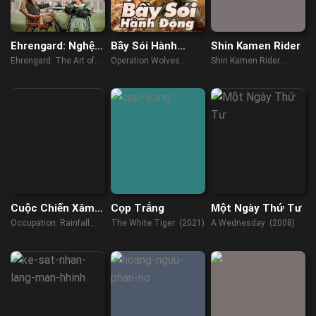
Ehrengard: Nghệ
Bầy Sói Hành
Shin Kamen Rider
thuật quyến rũ
Động
Ehrengard: The Art of
Operation Wolves
Shin Kamen Rider
Seduction (2023)
(2019)
(2023)
Cuộc Chiến Xâm
Cọp Trắng
Một Ngày Thứ Tư
Lăng: Miền Nhiệt
Occupation: Rainfall
The White Tiger (2021)
A Wednesday (2008)
Đới
(2020)