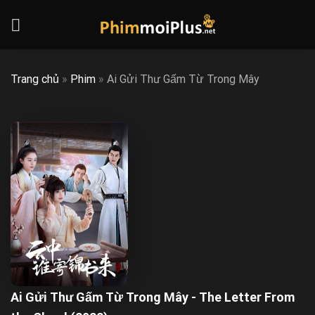
Skip
to
content
Trang chủ
»
Phim
»
Ai Gửi Thư Gấm Từ Trong Mây
Ai Gửi Thư Gấm Từ Trong Mây - The Letter From