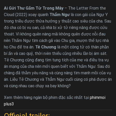
Ai Gửi Thư Gấm Từ Trong Mây
– The Letter From the
Cloud (2022) xoay quanh
Thẩm Ngư
là con gái của Ngự Y
trong triều được thừa hướng y thuật cao siêu của cha. Sau
đó cha cô bị vu oan, cả nhà bị xử tử riêng năng được cứu
thoát. Vì không quên nàng mãi không quên được nỗi đau
nên Thẩm Ngư tìm cách gã vào Chu gia, mượn thể lực nhà
họ Chu để tra án.
Tê Chương
là một công tử có thân phận
bí ấn và cao quỹ, thời niên thiếu cũng nhiều lần bị ám sát.
Tẻ Chương cũng đang tìm tung tích của mẹ và điều tra vụ
án mạng của cha nên mới quen biết với Thẩm Ngư. Sau đó
chàng đã thằm yêu năng và cùng nàng tìm manh mồi của vụ
án. Liệu Tẻ Chương và Thẳm Ngư cuối cùng có phá được án
và cùng nhau cao chạy xa bay không?
Xem thêm hàng ngàn bộ phim đặc sắc nhất tại
phimmoi
plus3