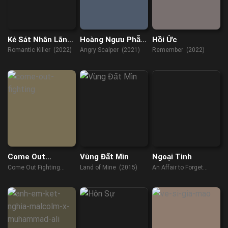
Kẻ Sát Nhân Lãng
Hoàng Ngưu Phẫn
Hồi Ức
Mạn
Nộ
Romantic Killer (2022)
Angry Scalper (2021)
Remember (2022)
Come Out
Vùng Đất Mìn
Ngoại Tình
Fighting
Come Out Fighting
Land of Mine (2015)
An Affair to Forget
(2023)
(2022)