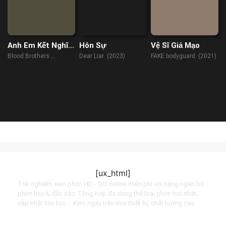
Anh Em Kết Nghĩa:
Hôn Sự
Vệ Sĩ Giả Mạo
Malcolm X &
Blood Brothers:
Dear Liar (2023)
FAKE bodyguard (2021)
Muhammad Ali
Malcolm X &
Muhammad Ali (2021)