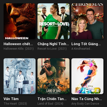
Halloween chết
Chặng Nghỉ Tình
Lòng Tốt Giáng
chóc
Yêu
Sinh
Halloween Kills (2021)
Resort to Love (2021)
A Kindhearted
Christmas (2021)
Vấn Tâm
Trận Chiến Tàn
Nào Ta Cùng Nhảy
Khốc
2
The Heart (2023)
Land of Bad (2024)
Any Body Can Dance 2