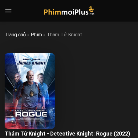
Skip
to
content
Trang chủ
»
Phim
»
Thám Tử Knight
Thám Tử Knight - Detective Knight: Rogue (2022)