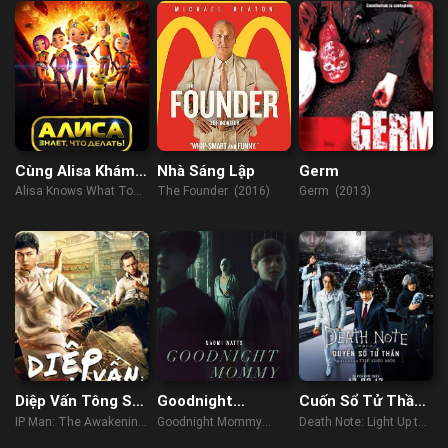
Refn
Cùng Alisa Khám
Nhà Sáng Lập
Germ
Phá Vũ Trụ
Alisa Knows What To
The Founder (2016)
Germ (2013)
Do (2017)
Diệp Vấn Tông Sư
Goodnight
Cuốn Sổ Tử Thần:
Thức Tỉnh
Mommy
Khai Sáng Thế
IP Man: The Awakening
Goodnight Mommy
Death Note: Light Up the
Giới Mới
Master (2021)
(2014)
New World (2016)