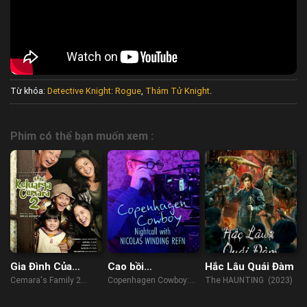
Từ khóa:
Detective Knight: Rogue
,
Thám Tử Knight
.
Phim có thể bạn muốn xem :
Gia Đình Của
Cao bồi
Hắc Lâu Quái Đàm
Cemara 2
Copenhagen: Trò
Cemara's Family 2
Copenhagen Cowboy:
The HAUNTING (2023)
chuyện đêm với
(2022)
Nightcall with Nicolas
Nicolas Winding
Winding Refn (2023)