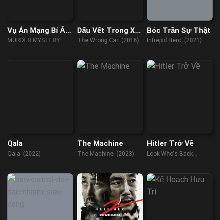
Vụ Án Mạng Bí Ẩn
Dấu Vết Trong Xe
Bóc Trần Sự Thật
Phần 1
Hơi
MURDER MYSTERY
The Wrong Car (2016)
Intrepid Hero (2021)
(2023)
Qala
The Machine
Hitler Trở Về
Qala (2022)
The Machine (2023)
Look Who's Back
(2015)