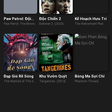
Paw Patrol: Đội
Độc Chiến 2
Kế Hoạch Hưu Trí
Đặc Nhiệm Siêu
Paw Patrol: The Movie
Believer 2 (2023)
The Retirement Plan
Đẳng
(2021)
(2023)
Đạp Gió Rẽ Sóng
Khu Vườn Quýt
Bóng Ma Sợi Chỉ
The Warlord of The Sea
Tangerines (2013)
Phantom Thread
(2021)
(2017)