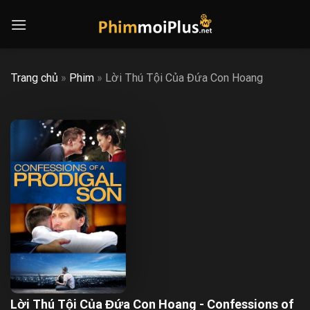
Skip
to
content
Trang chủ
»
Phim
»
Lời Thú Tội Của Đứa Con Hoang
Lời Thú Tội Của Đứa Con Hoang - Confessions of