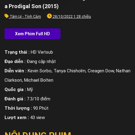
a Prodigal Son (2015)
Tâm Lý - Tình Cảm
28/10/2022 1:28 chiều
Trạng thái :
HD Vietsub
Đạo diễn :
Đang cập nhật
Diễn viên :
Kevin Sorbo, Tanya Chisholm, Creagen Dow, Nathan
Clarkson, Michael Bolten
Quốc gia :
Mỹ
Đánh giá :
7.3/10 điểm
Thời lượng :
90 Phút
Lượt xem :
43 view