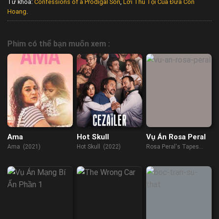
Từ khóa:
Confessions of a Prodigal Son
,
Lời Thú Tội Của Đứa Con
Hoang
.
Phim có thể bạn muốn xem :
Ama
Hot Skull
Vụ Án Rosa Peral
Ama (2021)
Hot Skull (2022)
Rosa Peral's Tapes
(2023)