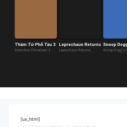
Thám Tử Phố Tàu 3
Leprechaun Returns
Snoop Dogg
kịch đặc bi
Detective Chinatown 3
Leprechaun Returns
Snoop Dogg's 
(2021)
(2018)
Comedy Specia