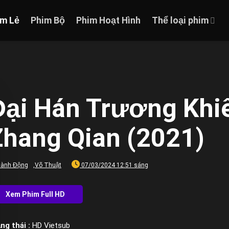
im Lẻ
Phim Bộ
Phim Hoạt Hình
Thể loại phim
Đại Hán Trương Khiê
Zhang Qian (2021)
ành Động
,
Võ Thuật
07/03/2024 12:51 sáng
ng thái :
HD Vietsub