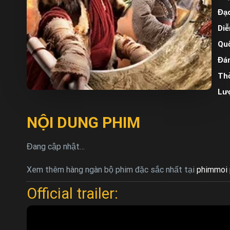
Đạo
Diễ
Quố
Đán
Thờ
Lư
NỘI DUNG PHIM
Đang cập nhật…
Xem thêm hàng ngàn bộ phim đặc sắc nhất tại
phimmoi 
Official trailer: