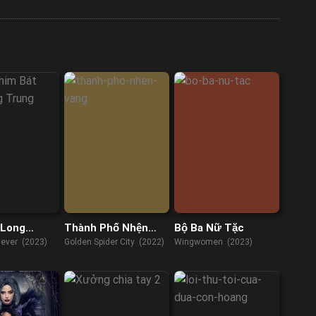
 Long
Thành Phố Nhện
Bộ Ba Nữ Tặc
Vàng
Never (2023)
Golden Spider City (2022)
Wingwomen (2023)