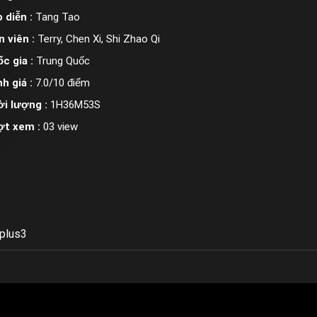
 diễn :
Tang Tao
n viên :
Terry, Chen Xi, Shi Zhao Qi
c gia :
Trung Quốc
h giá :
7.0/10 điểm
i lượng :
1H36M53S
ợt xem :
03 view
plus3