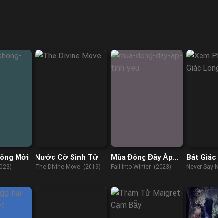
hông Mời
Nước Cờ Sinh Tử
Mùa Đông Đầy Ắp
Bát Giác
Tình Yêu
Trung
023)
The Divine Move (2019)
Fall Into Winter (2023)
Never Say 