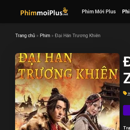
Skip
to
Phim Mới Plus
Ph
content
Trang chủ
»
Phim
»
Đại Hán Trương Khiên
H
Trạ