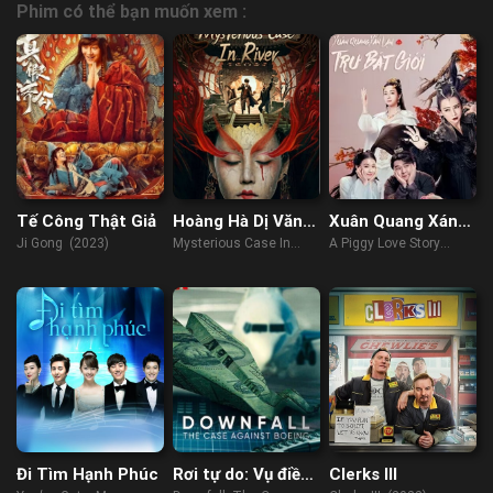
Phim có thể bạn muốn xem :
Tế Công Thật Giả
Hoàng Hà Dị Văn
Xuân Quang Xán
Lục
Lạn Trư Bát Giới
Ji Gong (2023)
Mysterious Case In
A Piggy Love Story
River (2023)
(2021)
Đi Tìm Hạnh Phúc
Rơi tự do: Vụ điều
Clerks III