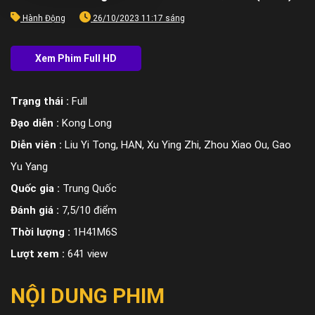
Hành Động
26/10/2023 11:17 sáng
Trạng thái :
Full
Đạo diễn :
Kong Long
Diễn viên :
Liu Yi Tong, HAN, Xu Ying Zhi, Zhou Xiao Ou, Gao
Yu Yang
Quốc gia :
Trung Quốc
Đánh giá :
7,5/10 điểm
Thời lượng :
1H41M6S
Lượt xem :
641 view
NỘI DUNG PHIM