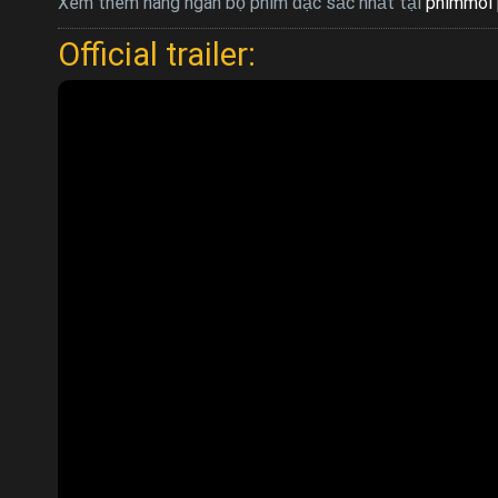
Xem thêm hàng ngàn bộ phim đặc sắc nhất tại
phimmoi 
Official trailer: