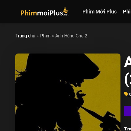
Skip
to
Phim Mới Plus
Ph
content
Trang chủ
»
Phim
»
Anh Hùng Che 2
C
Trạ