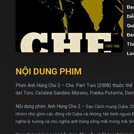
Đạo
Diễ
Quố
Đán
Thờ
Lư
NỘI DUNG PHIM
Phim Anh Hùng Che 2 – Che: Part Two (2008) thuộc thể 
del Toro, Catalina Sandino Moreno, Franka Potente, Demi
Nội dung phim: Anh Hùng Che 2 –
Sau Cách mạng Cuba, Che 
nhóm nhỏ gồm các đồng chí Cuba và những tân binh người Bo
nghĩa lý tưởng và chủ nghĩa anh hùng sống mãi trong trái tim