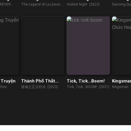
Llorona
REVER
The Legend of La Llorona
Violent Night (2022)
Dancing Qu
(2022)
 Truyện
Thành Phố Thất
Tick, Tick…Boom!
Kingsma
Lạc: Cuộc Chiến
Hoàng K
 One
迷城之正义对决 (2023)
Tick, Tick...BOOM! (2021)
Kingsman: 
Công Lý
Circle (201