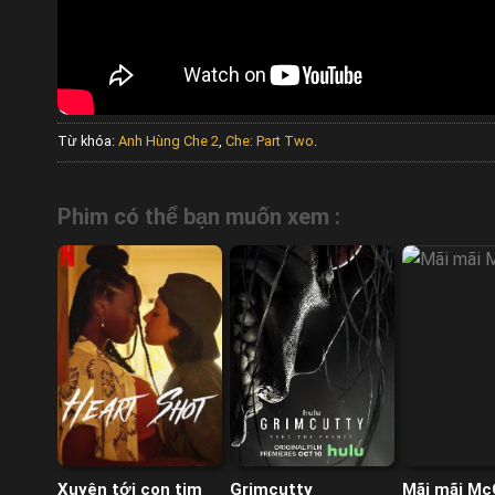
Từ khóa:
Anh Hùng Che 2
,
Che: Part Two
.
Phim có thể bạn muốn xem :
Xuyên tới con tim
Grimcutty
Mãi mãi Mc