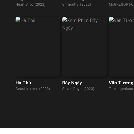
Heart Shot (2022)
Grimcutty (2022)
McGREGOR FO
(2023)
Hà Thú
Bảy Ngày
Vân Tương
Beast in river (2023)
Seven Days (2023)
The Ingenious
(2023)