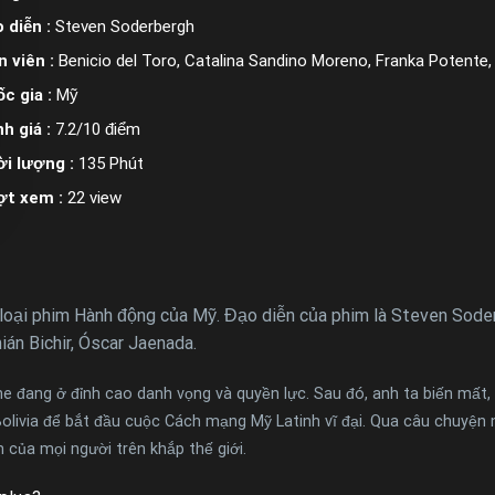
 diễn :
Steven Soderbergh
n viên :
Benicio del Toro, Catalina Sandino Moreno, Franka Potente,
c gia :
Mỹ
h giá :
7.2/10 điểm
i lượng :
135 Phút
ợt xem :
22 view
loại phim Hành động của Mỹ. Đạo diễn của phim là Steven Soder
án Bichir, Óscar Jaenada.
đang ở đỉnh cao danh vọng và quyền lực. Sau đó, anh ta biến mất, t
livia để bắt đầu cuộc Cách mạng Mỹ Latinh vĩ đại. Qua câu chuyện n
 của mọi người trên khắp thế giới.