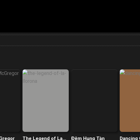
Gregor
The Legend of La
Đêm Hung Tàn
Dancing