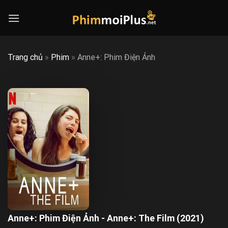
Skip
to
content
Trang chủ
»
Phim
»
Anne+: Phim Điện Ảnh
Anne+: Phim Điện Ảnh - Anne+: The Film (2021)