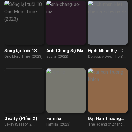
Sống lại tuổi 18
Anh Chàng Sợ Ma
Địch Nhân Kiệt Chi
Mắt Đỏ Quái Lạ
One More Time (2023)
Zaara (2022)
Detective Dee: The Sly
Red-eye (2021)
Sexify (Phần 2)
Familia
Đại Hán Trương
Khiên
Sexify (Season 2)
Familia (2023)
The legend of Zhang
(2023)
Qian (2021)