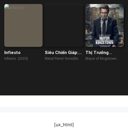
Infiesto
Siêu Chiến Giáp:
Thị Trưởng
Thắng Lợi Vô Hình
Kingstown (Phần
Infiesto (2023)
Metal Panic! Invisible
Mayor of Kingstown
2)
Victory (2017)
(Season 2) (2023)