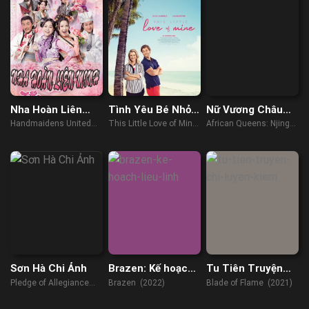
Nha Hoàn Liên
Tình Yêu Bé Nhỏ
Nữ Vương Châu
Minh
Của Tôi
Phi: Njinga
Handmaidens United
This Little Love of Mine
African Queens: Njinga
(2020)
(2021)
(2023)
Sơn Hà Chi Ảnh
Brazen: Kế hoạch
Tu Tiên Truyện
liều lĩnh
Chi Luyện Kiếm
Pledge of Allegiance
Brazen (2022)
Blade of Flame (2021)
(2023)