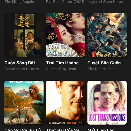
Anh Hùng
The Killing Angels
Five Blind Dates (2024)
Legion of Super Heroes
(2022)
(2023)
Cuộc Sống Bất
Trái Tim Hoàng
Tuyệt Sắc Cuồng
Ngờ
Phi
Hoa: Long Tích
Everything is Unknown
Queen of my Heart
The Dragon Trace
Thần Cung
(2023)
(2021)
Palace of Exquisite Wild
Flowers (2023)
Chó Sói Và Sư Tử
Thất Bại Của Sam
Mất Liên Lạc