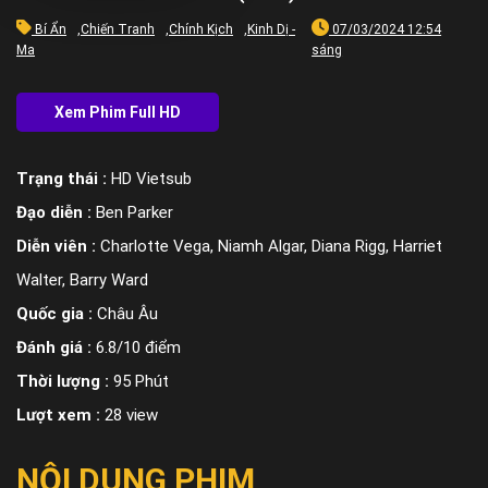
Bí Ẩn
,
Chiến Tranh
,
Chính Kịch
,
Kinh Dị -
07/03/2024 12:54
Ma
sáng
Trạng thái :
HD Vietsub
Đạo diễn :
Ben Parker
Diễn viên :
Charlotte Vega, Niamh Algar, Diana Rigg, Harriet
Walter, Barry Ward
Quốc gia :
Châu Âu
Đánh giá :
6.8/10 điểm
Thời lượng :
95 Phút
Lượt xem :
28 view
NỘI DUNG PHIM