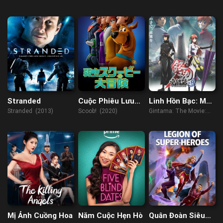
(2022)
(2021)
Stranded
Cuộc Phiêu Lưu
Linh Hồn Bạc: Mãi
Của ScoobyDoo
Mãi Là Tiệm Vạn
Stranded (2013)
Scoob! (2020)
Gintama: The Movie:
Năng (2013)
The Final Chapter: Be
Forever Yorozuya
(2022)
Mị Ảnh Cuồng Hoa
Năm Cuộc Hẹn Hò
Quân Đoàn Siêu