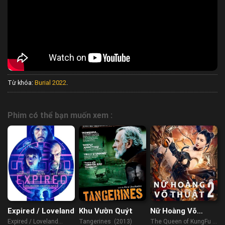
Từ khóa:
Burial 2022
.
Phim có thể bạn muốn xem :
Expired / Loveland
Khu Vườn Quýt
Nữ Hoàng Võ
Thuật 2
Expired / Loveland
Tangerines (2013)
The Queen of KungFu 2