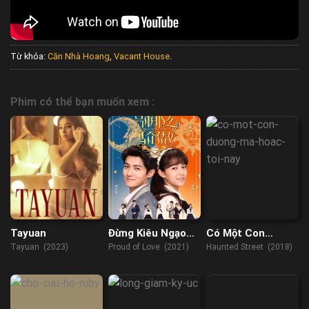
Từ khóa:
Căn Nhà Hoang
,
Vacant House
.
Phim có thể bạn muốn xem :
Tayuan
Đừng Kiêu Ngạo
Có Một Con
Như Vậy
Đường Ma Hoặc
Tayuan (2023)
Proud of Love (2021)
Haunted Street (2018)
Tối Nay