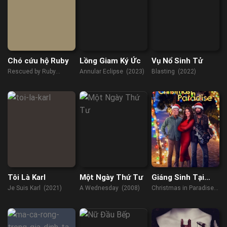
Chó cứu hộ Ruby
Lồng Giam Ký Ức
Vụ Nổ Sinh Tử
Rescued by Ruby
Annular Eclipse (2023)
Blasting (2022)
(2022)
Tôi Là Karl
Một Ngày Thứ Tư
Giáng Sinh Tại
Thiên Đường
Je Suis Karl (2021)
A Wednesday (2008)
Christmas in Paradise
(2022)