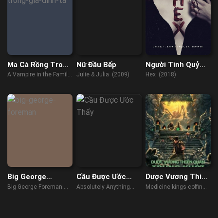
Ma Cà Rồng Trong
Nữ Đầu Bếp
Người Tình Quỷ
Gia Đình Ta
Ám
A Vampire in the Family
Julie & Julia (2009)
Hex (2018)
(2023)
Big George
Cầu Được Ước
Dược Vương Thiên
Foreman: Câu
Thấy
Quan: Trùng Khởi
Big George Foreman:
Absolutely Anything
Medicine kings coffin
Chuyện Kỳ Diệu Về
The Miraculous Story of
(2015)
(2022)
Nhà Vô Địch
the Once and Future
Quyền Anh Hạng
Heavyweight Champion