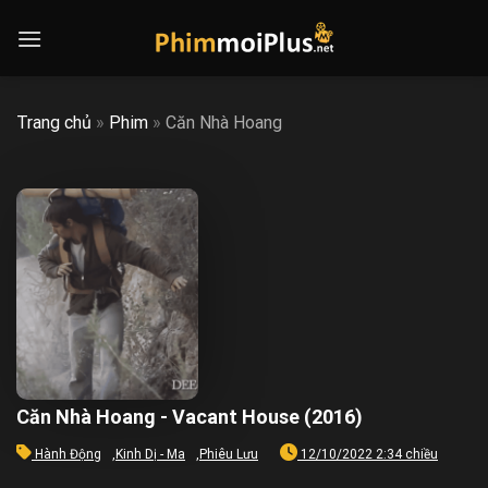
Skip
to
content
Trang chủ
»
Phim
»
Căn Nhà Hoang
Căn Nhà Hoang - Vacant House (2016)
Hành Động
,
Kinh Dị - Ma
,
Phiêu Lưu
12/10/2022 2:34 chiều