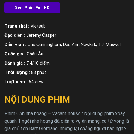
Trạng thái :
Vietsub
Đạo diễn :
Jeremy Casper
Diễn viên :
Cris Cunningham, Dee Ann Newkirk, T.J. Maxwell
Quốc gia :
Châu Âu
Đánh giá :
7.4/10 điểm
Thời lượng :
83 phút
Lượt xem :
64 view
NỘI DUNG PHIM
Phim Căn nhà hoang – Vacant house : Nội dung phim xoay
quanh 1 ngôi nhà hoang đã diễn ra vụ án mạng, ca tử vong là
gia chủ tên Bart Giordano, nhưng lại chẳng người nào nghe