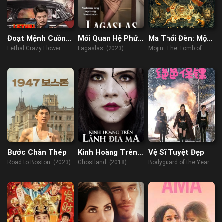
Đoạt Mệnh Cuồng
Mối Quan Hệ Phức
Ma Thổi Đèn: Mộ
Hoa
Tạp
Hoàng Bì Tử
Lethal Crazy Flower
Lagaslas (2023)
Mojin: The Tomb of
(2023)
Weasel (2021)
Bước Chân Thép
Kinh Hoàng Trên
Vệ Sĩ Tuyệt Đẹp
Lãnh Địa Ma
Road to Boston (2023)
Ghostland (2018)
Bodyguard of the Year
(2023)