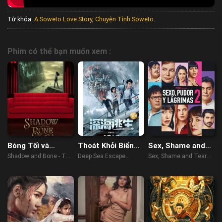
Từ khóa:
A Soweto Love Story
,
Chuyện Tình Soweto
.
Phim có thể bạn muốn xem :
Bóng Tối và
Thoát Khỏi Biển
Sex, Shame and
Xương Trắng –
Sâu
Tears 2
Shadow and Bone - The
Deep Sea Escape
Sex, Shame and Tears
Hậu tiệc
Afterparty (2021)
(2022)
2 (2022)