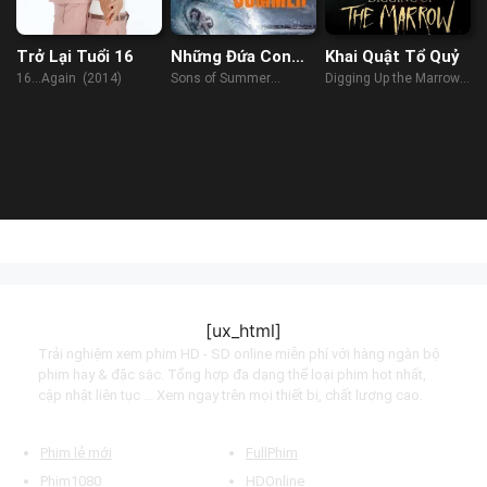
Trở Lại Tuổi 16
Những Đứa Con
Khai Quật Tổ Quỷ
Của Mùa Hè
16…Again (2014)
Sons of Summer
Digging Up the Marrow
(2023)
(2015)