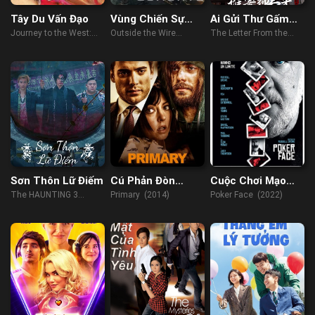
Tây Du Vấn Đạo
Vùng Chiến Sự
Ai Gửi Thư Gấm
Hiểm Nguy
Từ Trong Mây
Journey to the West:
Outside the Wire
The Letter From the
Ask tao (2023)
(2021)
Cloud (2022)
Sơn Thôn Lữ Điếm
Cú Phản Đòn
Cuộc Chơi Mạo
Ngoạn Mục
Hiểm
The HAUNTING 3
Primary (2014)
Poker Face (2022)
(2023)