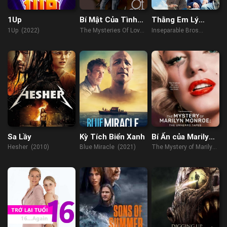
1Up
Bí Mật Của Tình
Thằng Em Lý
Yêu
Tưởng
1Up (2022)
The Mysteries Of Love
Inseparable Bros
(2010)
(2019)
Sa Lầy
Kỳ Tích Biển Xanh
Bí Ẩn của Marilyn
Monroe: Những
Hesher (2010)
Blue Miracle (2021)
The Mystery of Marilyn
cuốn băng chưa kể
Monroe: The Unheard
Tapes (2022)