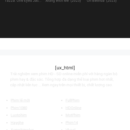
Một Mắt
Cực Lên
Tazza: One Eyed Jack
Along With Me (2023)
Oh Belinda (2023)
(2019)