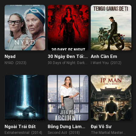
Nyad
30 Ngày Đen Tối:
Anh Cần Em
Thời Đại Đen Tối
NYAD (2023)
30 Days of Night: Dark
I Want You (2012)
Days (2010)
Ngoài Trái Đất
Bỗng Dưng Làm
Đại Võ Sư
Sếp
Extraterrestrial (2014)
Second Act (2018)
The Martial Master