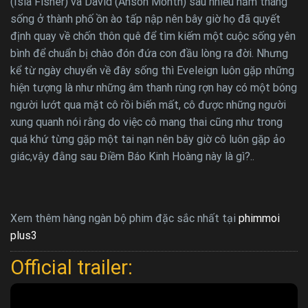
(Isla Fisher) và David (Anson Month) sau nhiều năm tháng
sống ở thành phố ồn ào tấp nập nên bây giờ họ đã quyết
định quay về chốn thôn quê để tìm kiếm một cuộc sống yên
bình để chuẩn bị chào đón đứa con đầu lòng ra đời. Nhưng
kể từ ngày chuyển về đây sống thì Eveleign luôn gặp những
hiện tượng là như những âm thanh rùng rợn hay có một bóng
người lướt qua mặt cô rồi biến mất, cô được những người
xung quanh nói rằng do việc cô mang thai cũng như trong
quá khứ từng gặp một tai nạn nên bây giờ cô luôn gặp ảo
giác,vậy đằng sau Điềm Báo Kinh Hoàng này là gì?..
Xem thêm hàng ngàn bộ phim đặc sắc nhất tại
phimmoi
plus3
Official trailer: