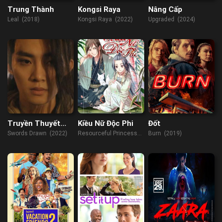
Trung Thành
Kongsi Raya
Nâng Cấp
Leal (2018)
Kongsi Raya (2022)
Upgraded (2024)
Truyền Thuyết
Kiều Nữ Độc Phi
Đốt
Thục Sơn: Vạn
Swords Drawn (2022)
Resourceful Princess
Burn (2019)
Kiếm Quy Tông
(2019)