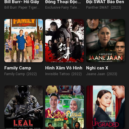
Bill Burr- Hổ Giấy
Đồng Thoại Độc
Đội SWAT Báo Đen
Nhất
Bill Burr: Paper Tiger
Exclusive Fairy Tale
Panther SWAT (2023)
(2019)
(2023)
Family Camp
Hình Xăm Vô Hình
Nghi can X
Family Camp (2022)
Invisible Tattoo (2022)
Jaane Jaan (2023)