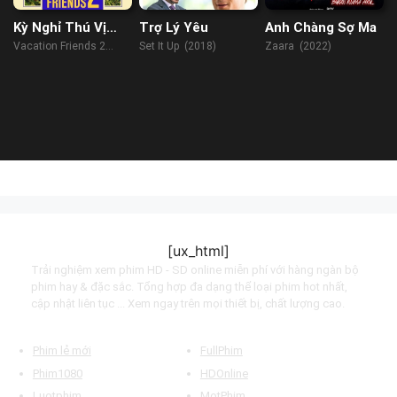
Kỳ Nghỉ Thú Vị
Trợ Lý Yêu
Anh Chàng Sợ Ma
Cùng Bạn Bè 2
Vacation Friends 2
Set It Up (2018)
Zaara (2022)
(2023)