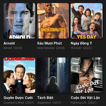
(2015)
Arnold
Sáu Mươi Phút
Ngày Đồng Ý
Arnold (2023)
Sixty Minutes (2024)
YES DAY (2021)
Quyền Được Cưới
Tách Biệt
Cuộc Đời Vật Lộn
License to Wed (2007)
Separation (2021)
Fighting Life (2021)