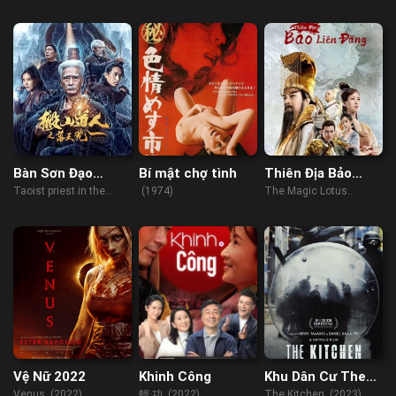
Bàn Sơn Đạo
Bí mật chợ tình
Thiên Địa Bảo
Nhân: Lạc Thiên
Liên Đăng
Taoist priest in the
(1974)
The Magic Lotus
Hoang
tomb (2023)
Lantern (2021)
Vệ Nữ 2022
Khinh Công
Khu Dân Cư The
Kitchen
Venus (2022)
輕·功 (2022)
The Kitchen (2023)