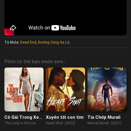
Từ khóa:
Dead End
,
Đường Cùng Xa Lộ
.
Phim có thể bạn muốn xem :
Cô Gái Trong Xe
Xuyên tới con tim
Tia Chớp Murali
Đeo Kính Với Khẩu
The Lady in the Car
Heart Shot (2022)
Minnal Murali (2021)
Súng
with Glasses and a Gun