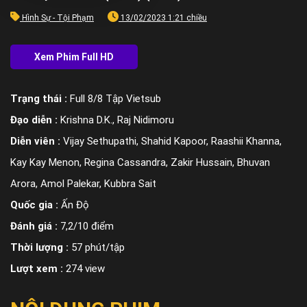
Hình Sự - Tội Phạm
13/02/2023 1:21 chiều
Trạng thái :
Full 8/8 Tập Vietsub
Đạo diễn :
Krishna D.K., Raj Nidimoru
Diễn viên :
Vijay Sethupathi, Shahid Kapoor, Raashii Khanna,
Kay Kay Menon, Regina Cassandra, Zakir Hussain, Bhuvan
Arora, Amol Palekar, Kubbra Sait
Quốc gia :
Ấn Độ
Đánh giá :
7,2/10 điểm
Thời lượng :
57 phút/tập
Lượt xem :
274 view