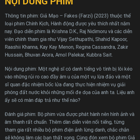
NỘI DUNG PHIM
Thông tin phim: Giả Mạo – Fakes (Farzi) (2023) thuộc thể
loại phim Chính Kịch, Hành động được yêu thích nhất năm
nay. Đạo diễn phim là Krishna D.K., Raj Nidimoru và các diễn
viên chính tham gia như Vijay Sethupathi, Shahid Kapoor,
Raashii Khanna, Kay Kay Menon, Regina Cassandra, Zakir
Hussain, Bhuvan Arora, Amol Palekar, Kubbra Sait.
Nội dung phim: Một nghệ sĩ có danh tiếng vô tình bị lôi kéo
vào những rủi ro cao đầy âm u của một vụ lừa đảo và một
sĩ quan đặc nhiệm bốc lửa đang thực hiện nhiệm vụ giải
phóng đất nước khỏi những mối đe dọa của anh ta. Liệu anh
ấy sẽ có màn đáp trả như thế nào?
Đánh giá phim: Bộ phim vừa được phát hành nên hình ảnh và
âm thanh rất chuẩn. Thêm dàn diễn viên nổi tiếng, từng
tham gia rất nhiều bộ phim điện ảnh lừng danh, chắc chắn
sẽ không làm các bạn thất vọng. Cùng đón xem bộ phim Giả