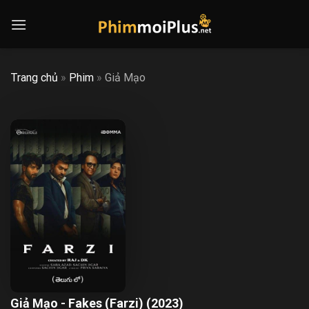
Skip
to
content
Trang chủ
»
Phim
»
Giả Mạo
Giả Mạo - Fakes (Farzi) (2023)