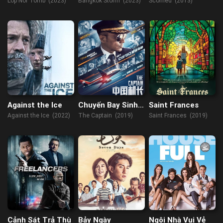
Lop Nor Tomb (2023)
Bangkok Storm (2023)
Scorned (2013)
Against the Ice
Chuyến Bay Sinh
Saint Frances
Tử
Against the Ice (2022)
The Captain (2019)
Saint Frances (2019)
Cảnh Sát Trả Thù
Bảy Ngày
Ngôi Nhà Vui Vẻ