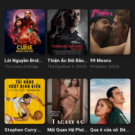
Cricket
Corruption, Cricket
(2023)
Lời Nguyền Bridge
Thiện Ác Đối Đầu
99 Moons
Hollow
3
The Curse of Bridge
The Equalizer 3 (2023)
99 Moons (2023)
HollowThe Curse of
Bridge Hollow (2022)
(2022)
Stephen Curry:
Mối Quan Hệ Phức
Qua ô cửa sổ: Bên