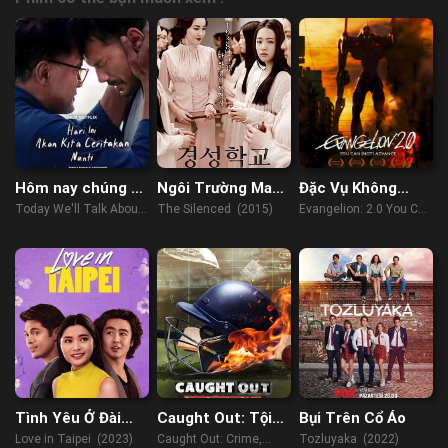
Hôm nay chúng ta
Ngôi Trường Ma
Đặc Vụ Không
sẽ nói về ngày đó
Quái
Gian: Không Lùi
Today We'll Talk About
The Silenced (2015)
Evangelion: 2.0 You Can
Bước
That Day (2023)
(Not) Advance (2009)
Tình Yêu Ở Đài
Caught Out: Tội
Bụi Trên Cổ Áo
Bắc
Ác, Tham Nhũng,
Love in Taipei (2023)
Caught Out: Crime,
Tozluyaka (2022)