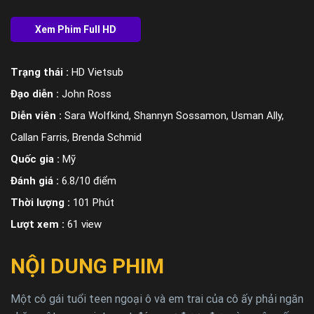
Trạng thái :
HD Vietsub
Đạo diễn :
John Ross
Diễn viên :
Sara Wolfkind, Shannyn Sossamon, Usman Ally,
Callan Farris, Brenda Schmid
Quốc gia :
Mỹ
Đánh giá :
6.8/10 điểm
Thời lượng :
101 Phút
Lượt xem :
61 view
NỘI DUNG PHIM
Một cô gái tuổi teen ngoại ô và em trai của cô ấy phải ngăn