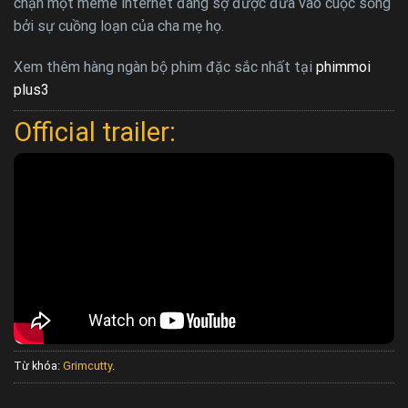
chặn một meme internet đáng sợ được đưa vào cuộc sống
bởi sự cuồng loạn của cha mẹ họ.
Xem thêm hàng ngàn bộ phim đặc sắc nhất tại
phimmoi
plus3
Official trailer:
Từ khóa:
Grimcutty
.