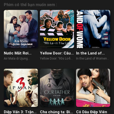
Phim có thể bạn muốn xem :
Nước Mắt Rơi
Yellow Door: Câu
In the Land of
Trên Thảm
Lạc Bộ Phim Hàn
Women
Air Mata di Ujung
Yellow Door: '90s Lo-fi
In the Land of Women
Nguyện
Thập Niên 90
Sajadah (2023)
Film Club (2023)
(2007)
Diệp Vấn 3: Trận
Cha chúng ta: Bí
Cô Dâu Điệp Viên