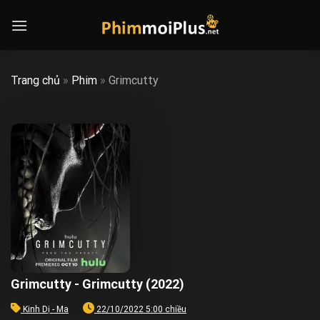
Skip
to
content
Trang chủ
»
Phim
»
Grimcutty
Grimcutty - Grimcutty (2022)
Kinh Dị - Ma
22/10/2022 5:00 chiều