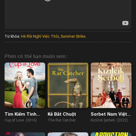
Từ khóa:
Hè Rồi Nghỉ Việc Thôi
,
Summer Strike
.
Phim có thể bạn muốn xem :
Tìm Kiếm Tình
Kẻ Bắt Chuột
Sorbet Nam Việt
Yêu
Quất
Cup of Love (2016)
The Rat Catcher
Kızılcık Şerbeti (2022)
(2023)