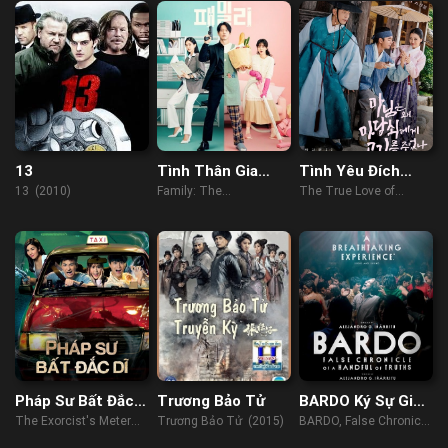
13
Tình Thân Gia
Tình Yêu Đích
Đình
Thực Của Phu
13 (2010)
Family: The
The True Love of
Nhân
Unbreakable Bond
Madam (2023)
(2023)
Pháp Sư Bất Đắc
Trương Bảo Tử
BARDO Ký Sự Giả
Dĩ
Về Đôi Chút Sự
The Exorcist's Meter
Trương Bảo Tử (2015)
BARDO, False Chronicle
Thật
(2017)
of a Handful of Truths