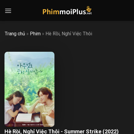
Skip
to
content
Trang chủ
»
Phim
»
Hè Rồi, Nghỉ Việc Thôi
Hè Rồi, Nghỉ Việc Thôi - Summer Strike (2022)