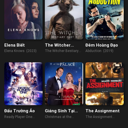
Elena Biết
The Witcher
Đêm Hoàng Đạo
Bestiary Season 1|
Elena Knows (2023)
The Witcher Bestiary
Abduction (2019)
Part 2
Season 1| Part 2 (2021)
Đấu Trường Ảo
Giáng Sinh Tại
The Assignment
Cung Điện
Ready Player One
Christmas at the
The Assignment
(2018)
Palace (2018)
(2016)