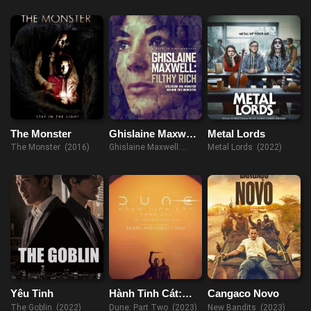
Mắt Ma
- Border 3: Ghost Tears
(2014)
The Monster
Ghislaine Maxwell:
Metal Lords
Giàu Có Và Đồi Bại
The Monster (2016)
Ghislaine Maxwell:
Metal Lords (2022)
Filthy Rich (2022)
Yêu Tinh
Hành Tinh Cát:
Cangaco Novo
Phần Hai
The Goblin (2022)
Dune: Part Two (2023)
New Bandits (2023)