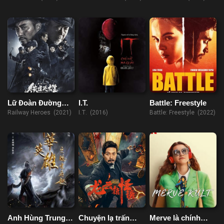
Lữ Đoàn Đường
I.T.
Battle: Freestyle
Sắt
Railway Heroes (2021)
I.T. (2016)
Battle: Freestyle (2022)
Anh Hùng Trung
Chuyện ​​lạ trấn
Merve là chính