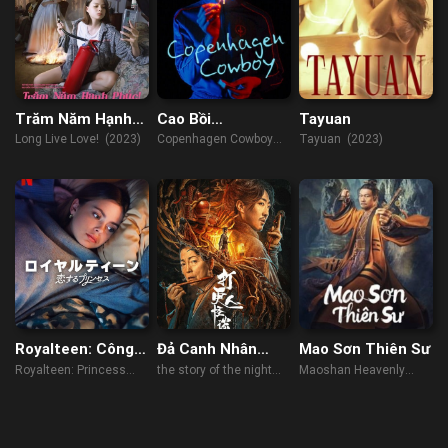
Trăm Năm Hạnh
Cao Bồi
Tayuan
Phúc!
Copenhagen
Long Live Love! (2023)
Copenhagen Cowboy
Tayuan (2023)
(2023)
Royalteen: Công
Đả Canh Nhân
Mao Sơn Thiên Sư
chúa Margrethe
Quái Đàm
Royalteen: Princess
the story of the night
Maoshan Heavenly
Margrethe (2023)
watcher (2023)
Master (2022)