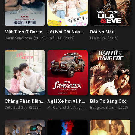
Mất Tích Ở Berlin
Lời Nói Dối Nửa
Đòi Nợ Máu
Vời
Berlin Syndrome (2017)
Half Lies (2023)
Lila & Eve (2015)
Chàng Phản Diện
Ngài Xe hơi và hội
Bão Tố Băng Cốc
Dễ Thương
Hiệp sĩ dòng Đền
Cute Bad Guy (2023)
Mr. Car and the Knights
Bangkok Storm (2023)
Templar (2023)