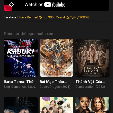
Từ khóa:
I Have Refined Qi For 3000 Years!
,
炼气练了3000年
.
Phim có thể bạn muốn xem :
Ikuta Toma: Thử
Đại Mạc Thần
Thánh Vật Của
thách ca vũ kỹ
Long
Quỷ
Sing, Dance, Act: Kabuki
Desert Dragon (2021)
Consecration (2023)
featuring Toma Ikuta
(2022)