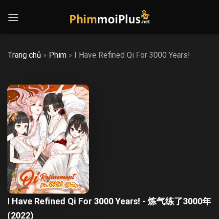
Skip
to
content
Trang chủ
»
Phim
»
I Have Refined Qi For 3000 Years!
I Have Refined Qi For 3000 Years! - 炼气练了3000年
(2022)