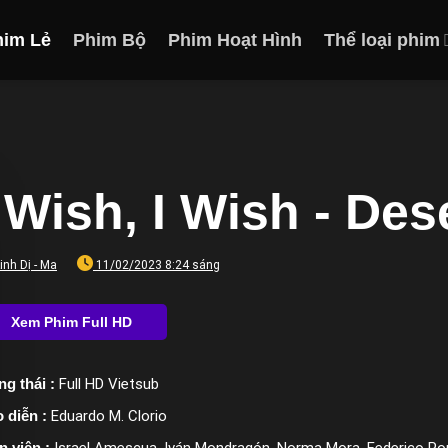
him Lẻ
Phim Bộ
Phim Hoạt Hình
Thể loại phim
I Wish, I Wish - De
inh Dị - Ma
11/02/2023 8:24 sáng
ng thái :
Full HD Vietsub
 diễn :
Eduardo M. Clorio
n viên :
Israel Amescua, Iván Mondragón, Norma Mora, Federico Po