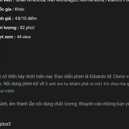
c gia :
Khác
h giá :
4.8/10 điểm
i lượng :
82 phút
ợt xem :
44 view
ị cổ điển hây nhất hiện nay. Đạo diễn phim là Eduardo M. Clorio 
o. Nội dung phim kể về
5 anh em họ khám phá ra một trò chơi ma 
ời mình.
ảnh, âm thanh lẫn nội dung chất lượng. Khuyến cáo những bạn y
plus3