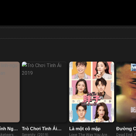
ính Ngự
Trò Chơi Tình Ái
Là một cô mập
Đường C
agnan
2019
keteers:
Serenity (2019)
Love The Way You Are
Dead End (