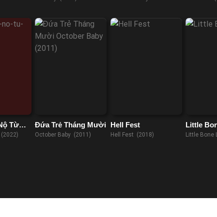
023)
(2019)
Nộ Từ
Đứa Trẻ Tháng Mười
Hell Fest
Little B
(2022)
October Baby (2011)
Hell Fest (2018)
Little Bone