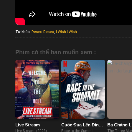
Từ khóa:
Deseo Deseo
,
I Wish I Wish
.
Phim có thể bạn muốn xem :
Live Stream
Cuộc Đua Lên Đỉnh
Ba Chàng L
Núi
Lâm: D’Art
Live Stream (2023)
Race to the Summit
The Three Mus