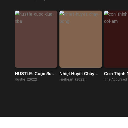
(2023)
D'Artagnan (2
HUSTLE: Cuộc đua
Nhiệt Huyết Cháy
Cơn Thịnh 
NBA
Bỏng
Cõi Âm
Hustle (2022)
Fireheart (2022)
The Accursed 