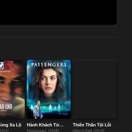
ùng Xa Lộ
Hành Khách Tử
Thiên Thần Tội Lỗi
Thần
2022)
Passengers (2008)
Killer In Red (2018)