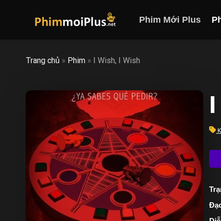
Skip
to
Phim Mới Plus
P
content
Trang chủ
»
Phim
»
I Wish, I Wish
K
Trạ
Đạo
Diễ