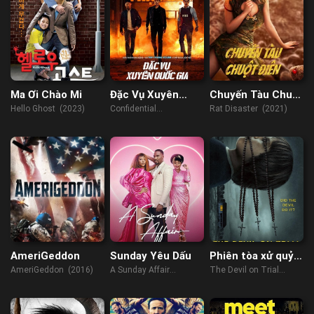
Ma Ơi Chào Mi
Đặc Vụ Xuyên
Chuyến Tàu Chuột
Quốc Gia
Điên
Hello Ghost (2023)
Confidential
Rat Disaster (2021)
Assignment 2:
International (2022)
AmeriGeddon
Sunday Yêu Dấu
Phiên tòa xử quỷ
ám
AmeriGeddon (2016)
A Sunday Affair
The Devil on Trial
(9.5/10)
(2023)