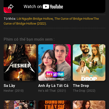
Từ khóa:
Lời Nguyền Bridge Hollow
,
The Curse of Bridge HollowThe
Curse of Bridge Hollow (2022)
.
Phim có thể bạn muốn xem :
Sa Lầy
Anh Ấy Là Tất Cả
The Drop
Hesher (2010)
He's All That (2021)
The Drop (2022)