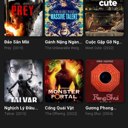
Đảo Săn Mồi
Gánh Nặng Ngàn
Cuộc Gặp Gỡ Ngọt
Cân Của Tài Năng
Ngào
Prey (2019)
The Unbearable Weight
Meet Cute (2022)
Kiệt Xuất
of Massive Talent
(2022)
Nghịch Lý Điều
Cổng Quái Vật
Gương Phong
Tra
Thủy
Talvar (2015)
The Offering (2022)
Feng Shui (2004)