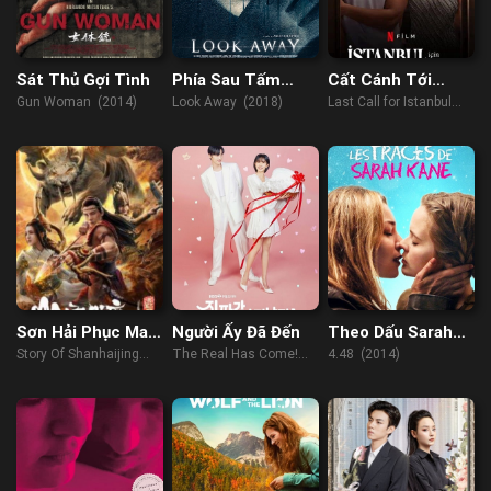
Sát Thủ Gợi Tình
Phía Sau Tấm
Cất Cánh Tới
Gương
Istanbul
Gun Woman (2014)
Look Away (2018)
Last Call for Istanbul
(2023)
Sơn Hải Phục Ma:
Người Ấy Đã Đến
Theo Dấu Sarah
Truy Nguyệt
Kane
Story Of Shanhaijing
The Real Has Come!
4.48 (2014)
(2022)
(2023)