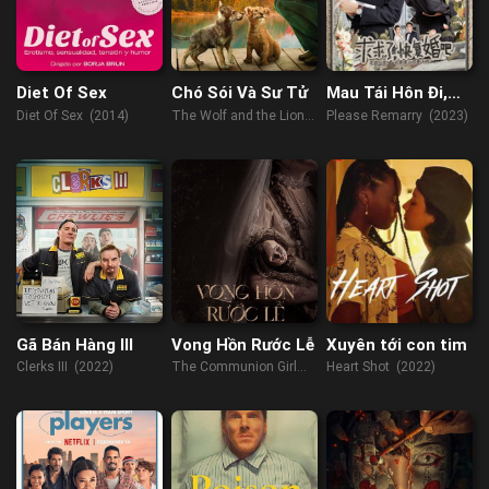
Diet Of Sex
Chó Sói Và Sư Tử
Mau Tái Hôn Đi,
Xin Em Đó
Diet Of Sex (2014)
The Wolf and the Lion
Please Remarry (2023)
(2021)
Gã Bán Hàng III
Vong Hồn Rước Lễ
Xuyên tới con tim
Clerks III (2022)
The Communion Girl
Heart Shot (2022)
(2023)