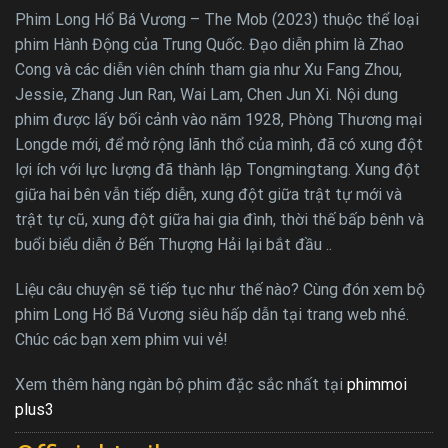
Phim Long Hổ Bá Vương – The Mob (2023) thuộc thể loại
phim Hành Động của Trung Quốc. Đạo diễn phim là Zhao
Cong và các diễn viên chính tham gia như Xu Fang Zhou,
Jessie, Zhang Jun Ran, Wai Lam, Chen Jun Xi. Nội dung
phim được lấy bối cảnh vào năm 1928, Phòng Thương mại
Longde mới, để mở rộng lãnh thổ của mình, đã có xung đột
lợi ích với lực lượng đã thành lập Tongmingtang. Xung đột
giữa hai bên vẫn tiếp diễn, xung đột giữa trật tự mới và
trật tự cũ, xung đột giữa hai gia đình, thời thế bấp bênh và
buổi biểu diễn ở Bến Thượng Hải lại bắt đầu ..
Liệu câu chuyện sẽ tiếp tục như thế nào? Cùng đón xem bộ
phim Long Hổ Bá Vương siêu hấp dẫn tại trang web nhé.
Chúc các bạn xem phim vui vẻ!
Xem thêm hàng ngàn bộ phim đặc sắc nhất tại
phimmoi
plus3