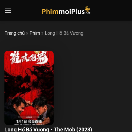
Skip
to
content
Trang chủ
»
Phim
»
Long Hổ Bá Vương
Long Hổ Bá Vương - The Mob (2023)