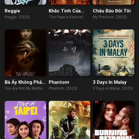
Reggie
Khắc Tinh Của
Châu Báu Đời Tôi
Quỷ
Reggie (2023)
The Pope's Exorcist
My Precious (2023)
(2023)
Bà Ấy Không Phải
Phantom
3 Days In Malay
Mẹ Tôi
You Are Not My Mother
Phantom (2023)
3 Days in Malay (2023)
(2022)