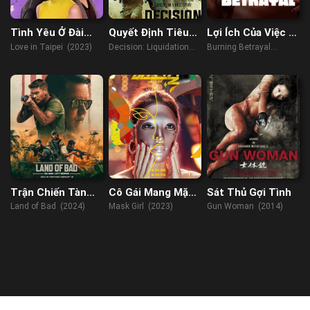
Tình Yêu Ở Đài
Quyết Định Tiêu
Lợi Ích Của Việc Bị
Bắc
Diệt
Phản Bội
Love in Taipei (2023)
Decision: Liquidation
Burning Betrayal
(2018)
(2023)
Trận Chiến Tàn
Cô Gái Mang Mặt
Sát Thủ Gợi Tình
Khốc
Nạ
Land of Bad (2024)
Mask Girl (2023)
Gun Woman (2014)