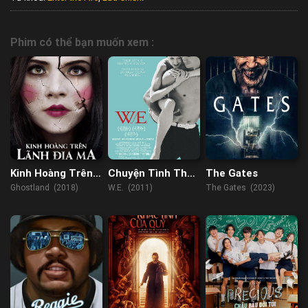
Phim có thể bạn muốn xem :
Kinh Hoàng Trên
Chuyện Tình Thế
The Gates
Lãnh Địa Ma
Kỷ
Ghostland (2018)
W.E. (2011)
The Gates (2023)