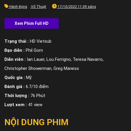
Hành Động
,
Võ Thuật
17/10/2022 11:09 sáng
Trạng thái :
HD Vietsub
Đạo diễn :
Phil Gorn
Diễn viên :
Ian Lauer, Lou Ferrigno, Teresa Navarro,
Christopher Showerman, Greg Maness
Quốc gia :
Mỹ
Đánh giá :
6.7/10 điểm
Thời lượng :
76 Phút
Lượt xem :
41 view
NỘI DUNG PHIM