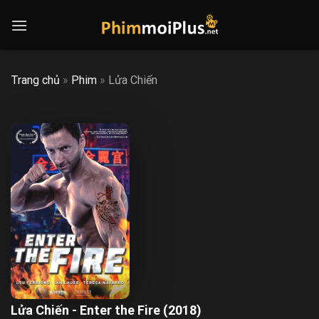
Skip
to
content
Trang chủ
»
Phim
»
Lửa Chiến
Lửa Chiến - Enter the Fire (2018)