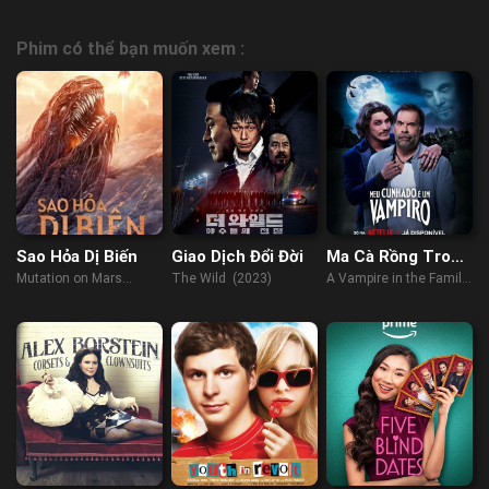
Phim có thể bạn muốn xem :
Sao Hỏa Dị Biến
Giao Dịch Đổi Đời
Ma Cà Rồng Trong
Gia Đình Ta
Mutation on Mars
The Wild (2023)
A Vampire in the Family
(2021)
(2023)