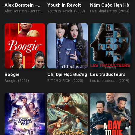
Alex Borstein –
Youth in Revolt
Năm Cuộc Hẹn Hò
Corsets & Clown
Alex Borstein - Corsets
Youth in Revolt (2009)
Five Blind Dates (2024)
Suits
& Clown Suits (2023)
Boogie
Chị Đại Học Đường
Les traducteurs
Boogie (2021)
BITCH X RICH (2023)
Les traducteurs (2019)