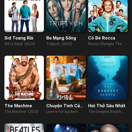
Sid Toang Rồi
Ba Mạng Sống
Cô Bé Rocca
Sid is Dead (2023)
Triptych (2022)
Rocca Changes The
World (2019)
The Machine
Chuyện Tình Cảm
Hơi Thở Sâu Nhất
Lạnh
The Machine (2023)
Love Is For Suckers
The Deepest Breath
(2022)
(2023)