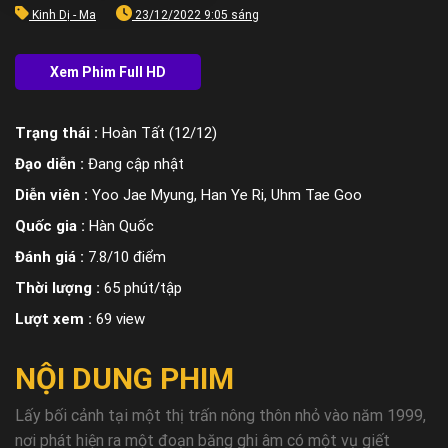
Kinh Dị - Ma
23/12/2022 9:05 sáng
Trạng thái :
Hoàn Tất (12/12)
Đạo diễn :
Đang cập nhật
Diễn viên :
Yoo Jae Myung, Han Ye Ri, Uhm Tae Goo
Quốc gia :
Hàn Quốc
Đánh giá :
7.8/10 điểm
Thời lượng :
65 phút/tập
Lượt xem :
69 view
NỘI DUNG PHIM
Lấy bối cảnh tại một thị trấn nông thôn nhỏ vào năm 1999,
nơi phát hiện ra một đoạn băng ghi âm có một vụ giết