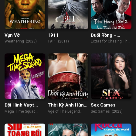
Vụn Vỡ
1911
Đuổi Rồng –
Chương Phụ: Nhập
Weathering (2023)
1911 (2011)
Extras for Chasing The
Long Đấu Hổ
Dragon (2023)
Đội Hình Vượt
Thời Kỳ Anh Hùng
Sex Games
Thời Gian
Cửu Long Bí
Mega Time Squad
Age of The Legend
Sex Games (2023)
Thược
(2018)
(2021)