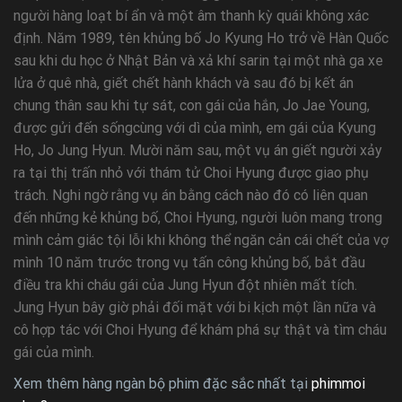
người hàng loạt bí ẩn và một âm thanh kỳ quái không xác
định. Năm 1989, tên khủng bố Jo Kyung Ho trở về Hàn Quốc
sau khi du học ở Nhật Bản và xả khí sarin tại một nhà ga xe
lửa ở quê nhà, giết chết hành khách và sau đó bị kết án
chung thân sau khi tự sát, con gái của hắn, Jo Jae Young,
được gửi đến sốngcùng với dì của mình, em gái của Kyung
Ho, Jo Jung Hyun. Mười năm sau, một vụ án giết người xảy
ra tại thị trấn nhỏ với thám tử Choi Hyung được giao phụ
trách. Nghi ngờ rằng vụ án bằng cách nào đó có liên quan
đến những kẻ khủng bố, Choi Hyung, người luôn mang trong
mình cảm giác tội lỗi khi không thể ngăn cản cái chết của vợ
mình 10 năm trước trong vụ tấn công khủng bố, bắt đầu
điều tra khi cháu gái của Jung Hyun đột nhiên mất tích.
Jung Hyun bây giờ phải đối mặt với bi kịch một lần nữa và
cô hợp tác với Choi Hyung để khám phá sự thật và tìm cháu
gái của mình.
Xem thêm hàng ngàn bộ phim đặc sắc nhất tại
phimmoi