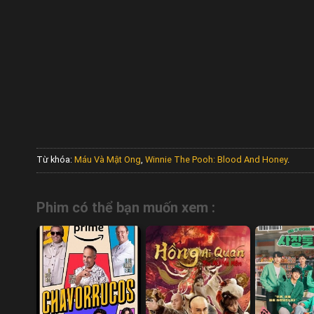
Từ khóa:
Máu Và Mật Ong
,
Winnie The Pooh: Blood And Honey
.
Phim có thể bạn muốn xem :