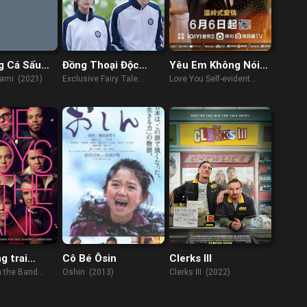
g Cá Sấu
Đồng Thoại Độc
Yêu Em Không Nói
Nhất
Cũng Hiểu
ami (2021)
Exclusive Fairy Tale
Love You Self-evident
(2023)
(2023)
g trai
Cô Bé Ôsin
Clerks III
i: Chuyện cá
n the Band
Oshin (2013)
Clerks III (2022)