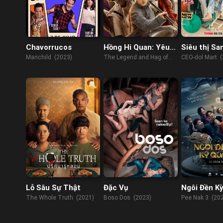
Chavorrucos
Hồng Hi Quan: Yêu
Siêu thị Sa
Nữ Ma Môn
Manchild (2023)
The Legend and Hag of
CEO-dol Mart (
Shaolin (2021)
Lỗ Sâu Sự Thật
Đặc Vụ
Ngôi Đền Kỳ
The Whole Truth (2021)
Boso Dos (2023)
Pee Nak 3 (20