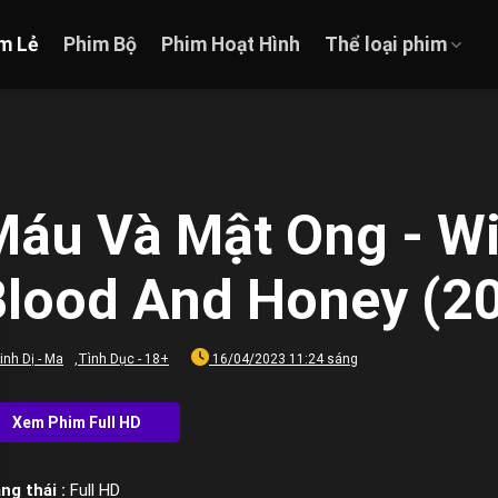
m Lẻ
Phim Bộ
Phim Hoạt Hình
Thể loại phim
Máu Và Mật Ong - Wi
Blood And Honey (2
inh Dị - Ma
,
Tình Dục - 18+
16/04/2023 11:24 sáng
ng thái :
Full HD