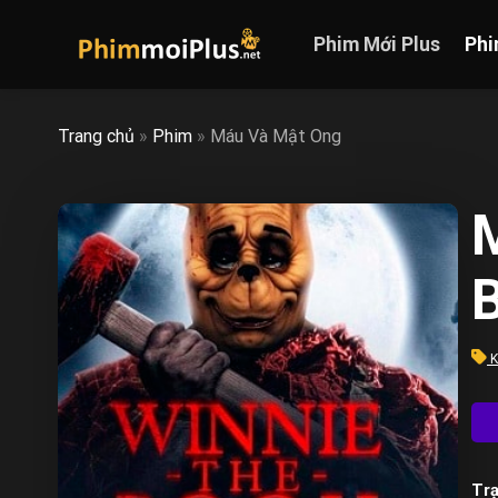
Skip
to
Phim Mới Plus
Phi
content
Trang chủ
»
Phim
»
Máu Và Mật Ong
K
Trạ