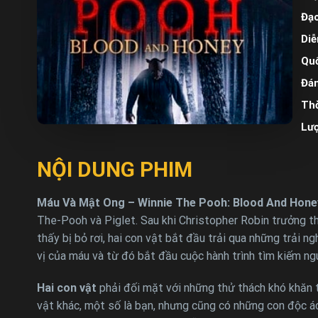
Đạo
Diễ
Quố
Đán
Thờ
Lư
NỘI DUNG PHIM
Máu Và Mật Ong – Winnie The Pooh: Blood And Hone
The-Pooh và Piglet. Sau khi Christopher Robin trưởng th
thấy bị bỏ rơi, hai con vật bắt đầu trải qua những trải 
vị của máu và từ đó bắt đầu cuộc hành trình tìm kiếm ng
Hai con vật
phải đối mặt với những thử thách khó khăn t
vật khác, một số là bạn, nhưng cũng có những con độc ác