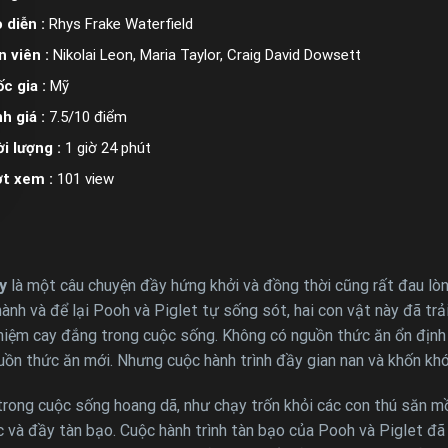
 diễn :
Rhys Frake Waterfield
n viên :
Nikolai Leon, Maria Taylor, Craig David Dowsett
c gia :
Mỹ
h giá :
7.5/10 điểm
i lượng :
1 giờ 24 phút
ợt xem :
101 view
y
là một câu chuyện đầy hứng khởi và đồng thời cũng rất đau lò
ành và để lại Pooh và Piglet tự sống sót, hai con vật này đã t
nghiệm cay đắng trong cuộc sống. Không có nguồn thức ăn ổn định
uồn thức ăn mới. Nhưng cuộc hành trình đầy gian nan và khốn khó 
rong cuộc sống hoang dã, như chạy trốn khỏi các con thú săn mồ
 và đầy tàn bạo. Cuộc hành trình tàn bạo của Pooh và Piglet đã