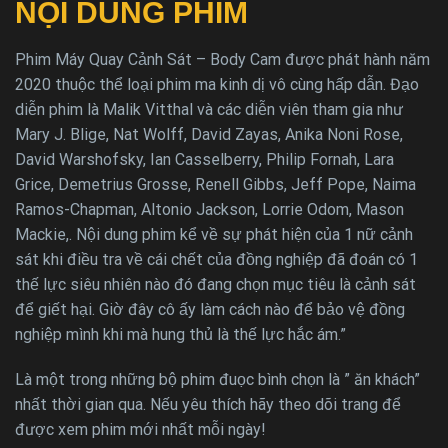
NỘI DUNG PHIM
Phim Máy Quay Cảnh Sát – Body Cam được phát hành năm
2020 thuộc thể loại phim ma kinh dị vô cùng hấp dẫn. Đạo
diễn phim là Malik Vitthal và các diễn viên tham gia như
Mary J. Blige, Nat Wolff, David Zayas, Anika Noni Rose,
David Warshofsky, Ian Casselberry, Philip Fornah, Lara
Grice, Demetrius Grosse, Renell Gibbs, Jeff Pope, Naima
Ramos-Chapman, Altonio Jackson, Lorrie Odom, Mason
Mackie,. Nội dung phim kể về sự phát hiện của 1 nữ cảnh
sát khi điều tra về cái chết của đồng nghiệp đã đoán có 1
thế lực siêu nhiên nào đó đang chọn mục tiêu là cảnh sát
để giết hại. Giờ đây cô ấy làm cách nào để bảo vệ đồng
nghiệp mình khi mà hung thủ là thế lực hắc ám.”
Là một trong những bộ phim đuọc bình chọn là ” ăn khách”
nhất thời gian qua. Nếu yêu thích hãy theo dõi trang để
được xem phim mới nhất mỗi ngày!