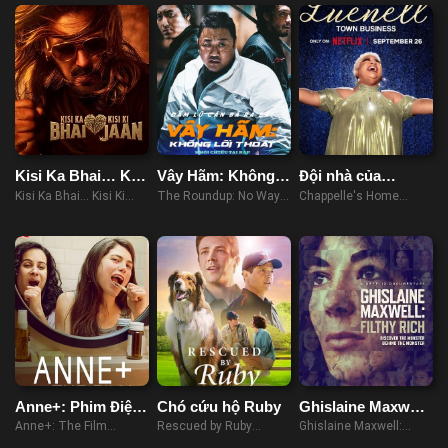
Kisi Ka Bhai… Kisi
Vây Hãm: Không
Đội nhà của
Ki Jaan
Lối Thoát
Chappelle –
Kisi Ka Bhai... Kisi Ki
The Roundup: No Way
Chappelle's Home
Luenell: Thị trấn
Jaan (2023)
Out (2023)
Team - Luenell: Town
chúng tôi
Business (2023)
Anne+: Phim Điện
Chó cứu hộ Ruby
Ghislaine Maxwell:
Ảnh
Giàu Có Và Đồi Bại
Anne+: The Film
Rescued by Ruby
Ghislaine Maxwell:
(2021)
(2022)
Filthy Rich (2022)