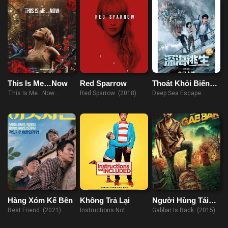
This Is Me…Now
Red Sparrow
Thoát Khỏi Biển
Sâu
This Is Me…Now
Red Sparrow (2018)
Deep Sea Escape
(2024)
(2022)
Hàng Xóm Kế Bên
Không Trả Lại
Người Hùng Tái
Xuất
Best Friend (2021)
Instructions Not
Gabbar Is Back (2015)
Included (2013)