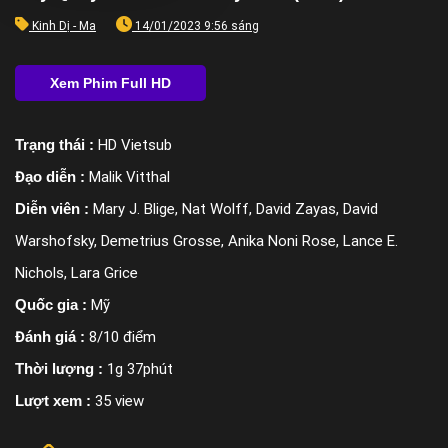
Kinh Dị - Ma
14/01/2023 9:56 sáng
Trạng thái :
HD Vietsub
Đạo diễn :
Malik Vitthal
Diễn viên :
Mary J. Blige, Nat Wolff, David Zayas, David
Warshofsky, Demetrius Grosse, Anika Noni Rose, Lance E.
Nichols, Lara Grice
Quốc gia :
Mỹ
Đánh giá :
8/10 điểm
Thời lượng :
1g 37phút
Lượt xem :
35 view