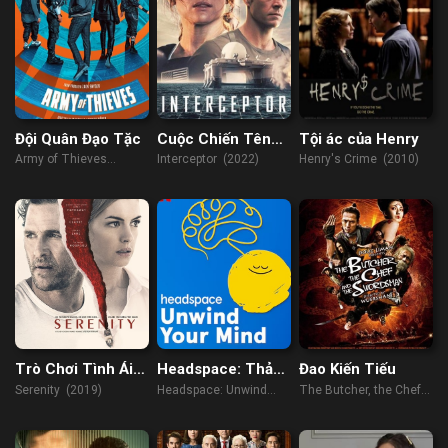
Đội Quân Đạo Tặc
Cuộc Chiến Tên
Tội ác của Henry
Lửa
Army of Thieves
Interceptor (2022)
Henry's Crime (2010)
(2021)
Trò Chơi Tình Ái
Headspace: Thả
Đao Kiến Tiếu
2019
Lỏng Tâm Trí
Serenity (2019)
Headspace: Unwind
The Butcher, the Chef,
Your Mind (2021)
and the Swordsman
(2011)