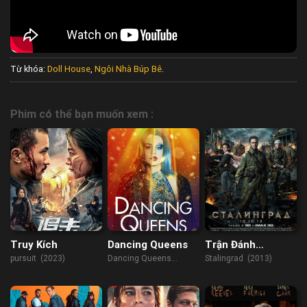
Từ khóa:
Doll House
,
Ngôi Nhà Búp Bê
.
Phim có thể bạn muốn xem :
Truy Kích
Dancing Queens
Trận Đánh
Stalingrad
pursuit (2023)
Dancing Queens
Stalingrad (2013)
(2021)