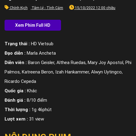
Chính Kịch
,
Tâm Lý - Tình Cảm
15/10/2022 12:00 chiều
Trạng thái :
HD Vietsub
Đạo diễn :
Marla Ancheta
Diễn viên :
Baron Geisler, Althea Ruedas, Mary Joy Apostol, Phi
Palmos, Katreena Beron, Izah Hankammer, Alwyn Uytingco,
Ricardo Cepeda
Quốc gia :
Khác
Đánh giá :
8/10 điểm
Thời lượng :
1g 46phút
Lượt xem :
31 view