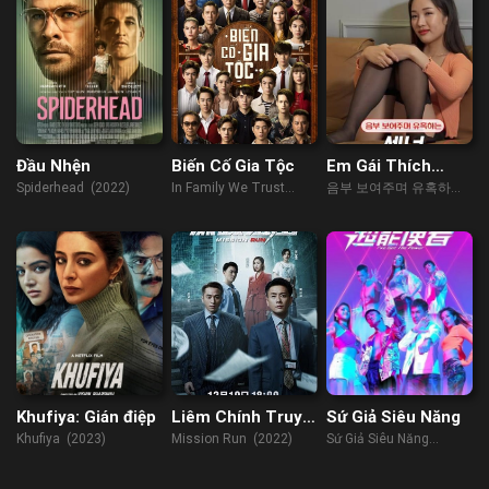
Đầu Nhện
Biến Cố Gia Tộc
Em Gái Thích
Khoe Sò Lông
Spiderhead (2022)
In Family We Trust
음부 보여주며 유혹하는
(2018)
섹녀 (2023)
Khufiya: Gián điệp
Liêm Chính Truy
Sứ Giả Siêu Năng
Kích
Khufiya (2023)
Mission Run (2022)
Sứ Giả Siêu Năng
(2022)