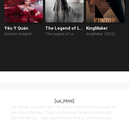
Yêu Y Quán
The Legend of La
KingMaker
Llorona
Monster Hospital
The Legend of La
KingMaker (2022)
(2021)
Llorona (2022)