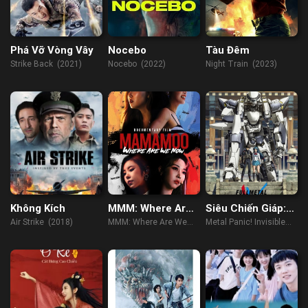
Phá Vỡ Vòng Vây
Nocebo
Tàu Đêm
Strike Back (2021)
Nocebo (2022)
Night Train (2023)
Không Kích
MMM: Where Are
Siêu Chiến Giáp:
We Now
Thắng Lợi Vô Hình
Air Strike (2018)
MMM: Where Are We
Metal Panic! Invisible
Now (2022)
Victory (2017)