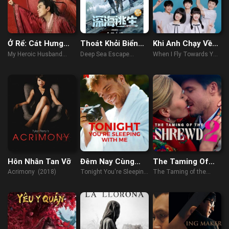
Ở Rể: Cát Hưng
Thoát Khỏi Biển
Khi Anh Chạy Về
Cao Chiếu
Sâu
Phía Em
My Heroic Husband
Deep Sea Escape
When I Fly Towards You
(2021)
(2022)
(2023)
Hôn Nhân Tan Vỡ
Đêm Nay Cùng
The Taming Of
Say Giấc Nồng
The Shrewd 2
Acrimony (2018)
Tonight You're Sleeping
The Taming of the
with Me (2023)
Shrewd 2 (2023)