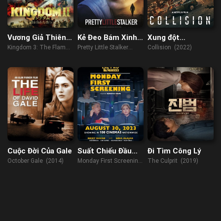
Vương Giả Thiên
Kẻ Đeo Bám Xinh
Xung đột
Hạ 3: Ngọn Lửa
Đẹp
Johannesburg
Kingdom 3: The Flame
Pretty Little Stalker
Collision (2022)
Định Mệnh
of Destiny (2023)
(2018)
Cuộc Đời Của Gale
Suất Chiếu Đầu
Đi Tìm Công Lý
Ngày Thứ Hai
October Gale (2014)
Monday First Screening
The Culprit (2019)
(2023)