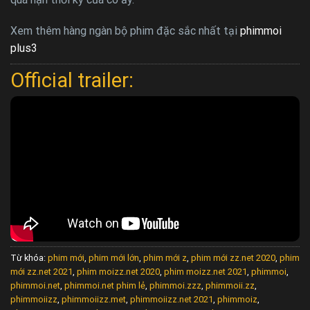
Xem thêm hàng ngàn bộ phim đặc sắc nhất tại
phimmoi
plus3
Official trailer:
Từ khóa:
phim mới
,
phim mới lớn
,
phim mới z
,
phim mới zz.net 2020
,
phim
mới zz.net 2021
,
phim moizz.net 2020
,
phim moizz.net 2021
,
phimmoi
,
phimmoi.net
,
phimmoi.net phim lẻ
,
phimmoi.zzz
,
phimmoii.zz
,
phimmoiizz
,
phimmoiizz.met
,
phimmoiizz.net 2021
,
phimmoiz
,