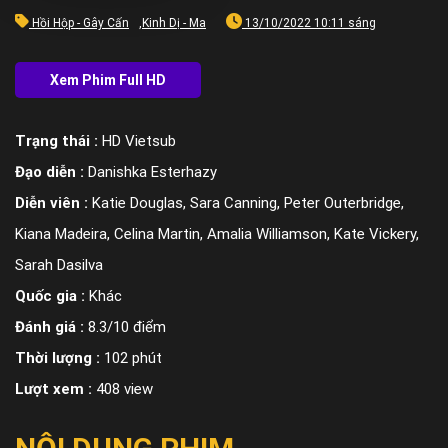
Hồi Hộp - Gây Cấn
,
Kinh Dị - Ma
13/10/2022 10:11 sáng
Trạng thái :
HD Vietsub
Đạo diễn :
Danishka Esterhazy
Diễn viên :
Katie Douglas, Sara Canning, Peter Outerbridge,
Kiana Madeira, Celina Martin, Amalia Williamson, Kate Vickery,
Sarah Dasilva
Quốc gia :
Khác
Đánh giá :
8.3/10 điểm
Thời lượng :
102 phút
Lượt xem :
408 view