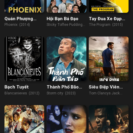
Quán Phượng
Hội Bạn Bá Đạo
Tay Đua Xe Đạp
Hoàng
Huyền Thoại
Phoenix (2014)
Sticky Toffee Pudding
The Program (2015)
(2020)
Bạch Tuyết
Thành Phố Bão
Siêu Điệp Viên
Táp
(Phần 2)
Blancanieves (2012)
Storm city (2023)
Tom Clancys Jack
Ryan (Season 2) (2022)