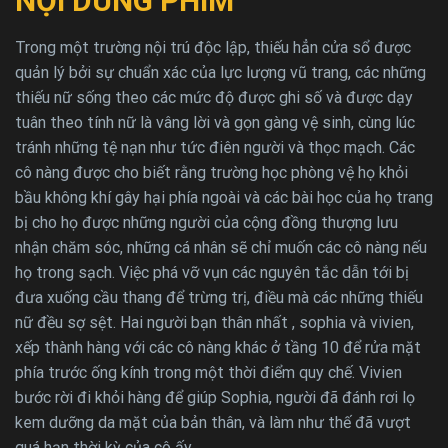
NỘI DUNG PHIM
Trong một trường nội trú độc lập, thiếu hẳn cửa sổ được
quản lý bởi sự chuẩn xác của lực lượng vũ trang, các những
thiếu nữ sống theo các mức độ được ghi số và được dạy
tuân theo tính nữ là vâng lời và gọn gàng vệ sinh, cùng lúc
tránh những tệ nạn như tức điên người và thọc mạch. Các
cô nàng được cho biết rằng trường học phòng vệ họ khỏi
bầu không khí gây hại phía ngoài và các bài học của họ trang
bị cho họ được những người của cộng đồng thượng lưu
nhận chăm sóc, những cá nhân sẽ chỉ muốn các cô nàng nếu
họ trong sạch. Việc phá vỡ vụn các nguyên tắc dẫn tới bị
đưa xuống cầu thang để trừng trị, điều mà các những thiếu
nữ đều sợ sệt. Hai người bạn thân nhất , sophia và vivien,
xếp thành hàng với các cô nàng khác ở tầng 10 để rửa mặt
phía trước ống kính trong một thời điểm quy chế. Vivien
bước rời đi khỏi hàng để giúp Sophia, người đã đánh rơi lọ
kem dưỡng da mặt của bản thân, và làm như thế đã vượt
quá hạn thời kỳ của cô ấy.