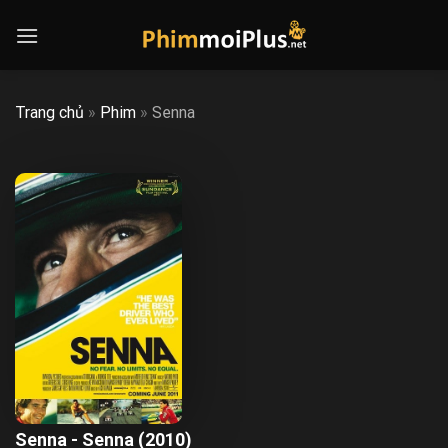
Skip
to
content
Trang chủ
»
Phim
»
Senna
Senna - Senna (2010)