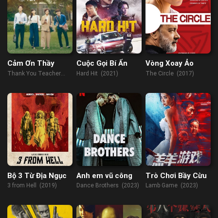
Cảm Ơn Thầy
Cuộc Gọi Bí Ẩn
Vòng Xoay Ảo
Thank You Teacher
Hard Hit (2021)
The Circle (2017)
(2023)
Bộ 3 Từ Địa Ngục
Anh em vũ công
Trò Chơi Bầy Cừu
3 from Hell (2019)
Dance Brothers (2023)
Lamb Game (2023)