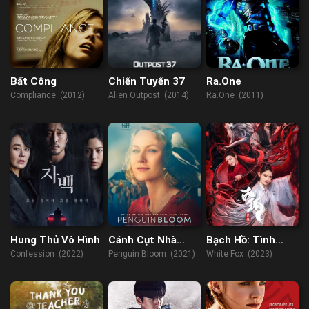
Bất Công
Chiến Tuyến 37
Ra.One
Compliance (2012)
Alien Outpost (2014)
Ra.One (2011)
Hung Thủ Vô Hình
Cánh Cụt Nhà
Bạch Hồ: Tình
Bloom
Duyên
Confession (2022)
Penguin Bloom (2021)
White Fox (2023)