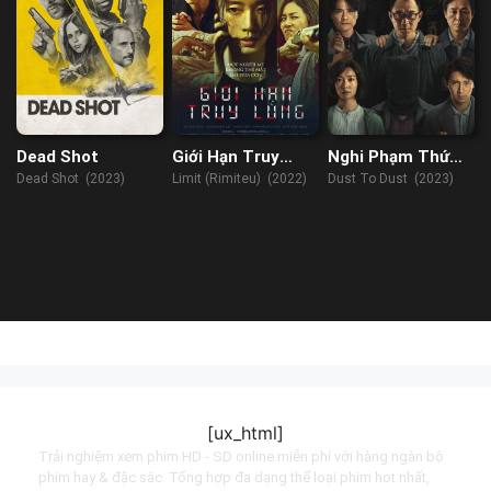
Dead Shot
Giới Hạn Truy
Nghi Phạm Thứ
Lùng
Tám
Dead Shot (2023)
Limit (Rimiteu) (2022)
Dust To Dust (2023)