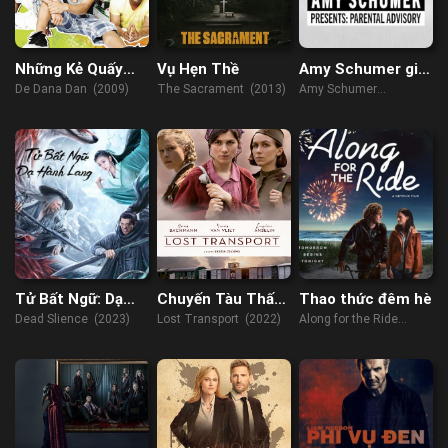
Những Kẻ Quấy
Vụ Hẹn Thề
Amy Schumer giới
Rối
thiệu: Lời khuyên
De Dana Dan (2009)
The Sacrament (2013)
Amy Schumer
cho cha mẹ
Presents: Parental
Advisory (2022)
Tử Bất Ngữ: Dạ
Chuyến Tàu Thất
Thao thức đêm hè
Hành Lang
Lạc
Dead Slience (2023)
Lost Transport (2022)
Along for the Ride
(2022)