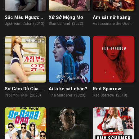
Sắc Màu Ngược
Xứ Sở Mộng Mơ
Ám sát nữ hoàng
Dòng
Upstream Color (2013)
Slumberland (2022)
Assassinate the Queen
(2019)
Sự Cám Dỗ Của Cô
Ai là kẻ sát nhân?
Red Sparrow
Hầu Gái
가정부의 유혹 (2023)
The Murderer (2023)
Red Sparrow (2018)