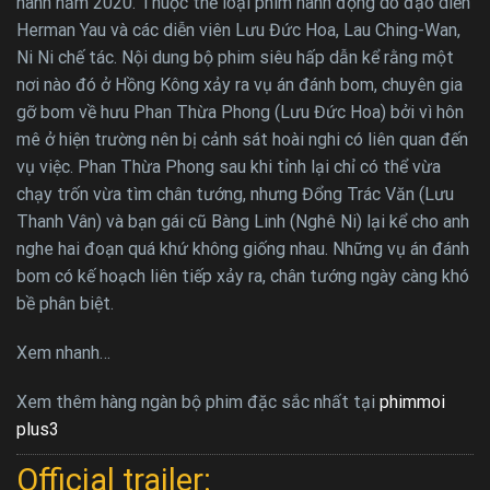
hành năm 2020. Thuộc thể loại phim hành động do đạo diễn
Herman Yau và các diễn viên Lưu Đức Hoa, Lau Ching-Wan,
Ni Ni chế tác. Nội dung bộ phim siêu hấp dẫn kể rằng một
nơi nào đó ở Hồng Kông xảy ra vụ án đánh bom, chuyên gia
gỡ bom về hưu Phan Thừa Phong (Lưu Đức Hoa) bởi vì hôn
mê ở hiện trường nên bị cảnh sát hoài nghi có liên quan đến
vụ việc. Phan Thừa Phong sau khi tỉnh lại chỉ có thể vừa
chạy trốn vừa tìm chân tướng, nhưng Đổng Trác Văn (Lưu
Thanh Vân) và bạn gái cũ Bàng Linh (Nghê Ni) lại kể cho anh
nghe hai đoạn quá khứ không giống nhau. Những vụ án đánh
bom có kế hoạch liên tiếp xảy ra, chân tướng ngày càng khó
bề phân biệt.
Xem nhanh…
Xem thêm hàng ngàn bộ phim đặc sắc nhất tại
phimmoi
plus3
Official trailer: