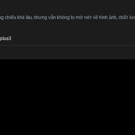
g chiếu khá lâu, nhưng vẫn không bị mờ nét về hình ảnh, chất lư
plus3