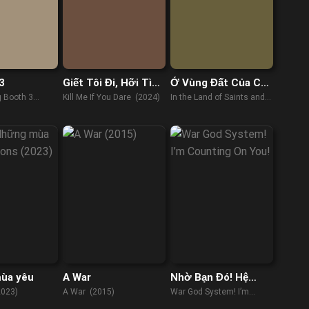
3
Giết Tôi Đi, Hỡi Tình
Ở Vùng Đất Của Các
Yêu
Vị Thần Và Tội Nhân
g Booth 3
Kill Me If You Dare (2024)
In the Land of Saints and
Sinners (2023)
ùa yêu
A War
Nhờ Bạn Đó! Hệ
Thống Chiến Thần
2023)
A War (2015)
War God System! I’m
Counting On You! (2022)