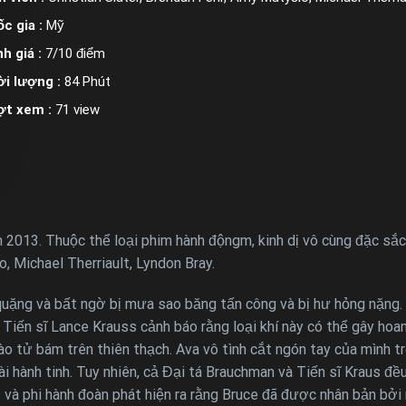
c gia :
Mỹ
h giá :
7/10 điểm
i lượng :
84 Phút
ợt xem :
71 view
013. Thuộc thể loại phim hành độngm, kinh dị vô cùng đặc sắc. 
, Michael Therriault, Lyndon Bray.
quặng và bất ngờ bị mưa sao băng tấn công và bị hư hỏng nặng.
Tiến sĩ Lance Krauss cảnh báo rằng loại khí này có thể gây ho
bào tử bám trên thiên thạch. Ava vô tình cắt ngón tay của mình 
i hành tinh. Tuy nhiên, cả Đại tá Brauchman và Tiến sĩ Kraus đều 
 và phi hành đoàn phát hiện ra rằng Bruce đã được nhân bản bởi