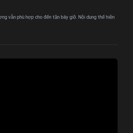
ợng vẫn phù hợp cho đến tận bây giồ. Nội dung thể hiện