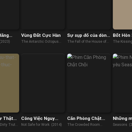
Băng
Vùng Đất Cực Hàn
Sự sụp đổ của dòng
Bốt Hôn 
họ Usher
(2023)
The Antarctic Octopus
The Fall of the House of
The Kissin
(2023)
Usher (2023)
(2021)
ự Thật
Công Việc Nguy
Căn Phòng Chật
Những m
ề Thực
Hiểm
Chội
Dirty Truth
Not Safe for Work (2014)
The Crowded Room
Seasons (
d (2023)
(2023)