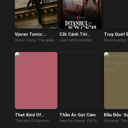
Vjeran Tomic:
Cất Cánh Tới
Truy Quét 
Người Nhện Paris
Istanbul
Đảng
Vjeran Tomic: The Spider-
Last Call for Istanbul
Black hunting 
Man of Paris (2023)
(2023)
That Kind Of
Thần Ác Gợi Cảm
Đầu Độc: S
Summer
Bẩn Thỉu V
That Kind Of Summer
Sexy Evil Genius (2013)
Poisoned: The 
Phẩm
(2022)
About Your Foo