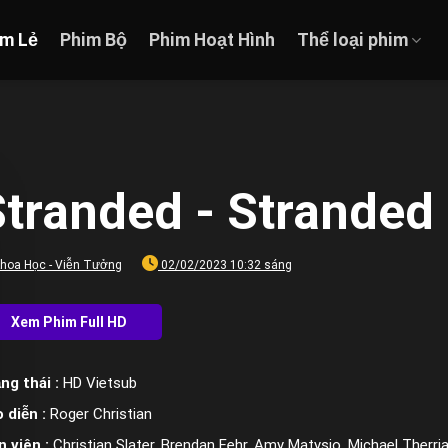
im Lẻ
Phim Bộ
Phim Hoạt Hình
Thể loại phim
tranded - Stranded
hoa Học - Viễn Tưởng
02/02/2023 10:32 sáng
ng thái :
HD Vietsub
 diễn :
Roger Christian
n viên :
Christian Slater, Brendan Fehr, Amy Matysio, Michael Therria