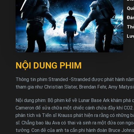
Quố
Đán
Thờ
Lư
NỘI DUNG PHIM
Thông tin phim Stranded -Stranded được phát hành năm 2
tham gia như Christian Slater, Brendan Fehr, Amy Matysio
Nội dung phim: Bộ phim kể về Lunar Base Ark khám phá 
Cameron để sửa chữa một chiếc cánh chứa đầy khí CO2. 
phân tích và Tiến sĩ Krauss phát hiện ra rằng có những 
sĩ. Chẳng bao lâu Ava có thai và sinh ra một đứa con ngoà
tưởng. Con đẻ của anh ta cắn phi hành đoàn Bruce Johns