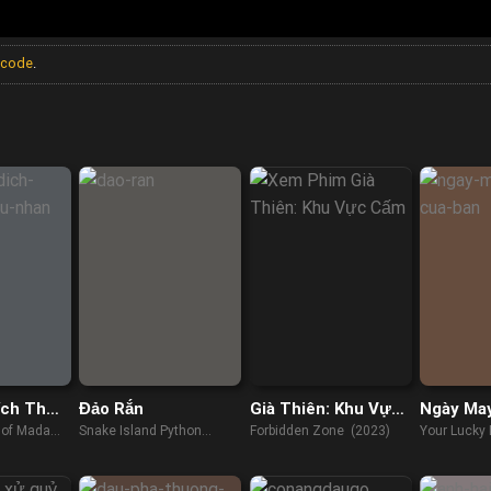
 code
.
ích Thực
Đảo Rắn
Già Thiên: Khu Vực
Ngày Ma
ân
Cấm
Bạn
 of Madam
Snake Island Python
Forbidden Zone (2023)
Your Lucky
(2022)