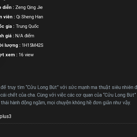
 diễn :
Zeng Qing Jie
n viên :
Qi Sheng Han
c gia :
Trung Quốc
h giá :
N/A điểm
i lượng :
1H15M42S
ợt xem :
16 view
đế truy tìm “Cửu Long Bút” với sức mạnh ma thuật siêu nhiên đồn
 cái chết của cha. Cùng với việc các cơ quan của “Cửu Long Bút
g thái hành động ngầm, mọi chuyện không hề đơn giản như vậy.
plus3