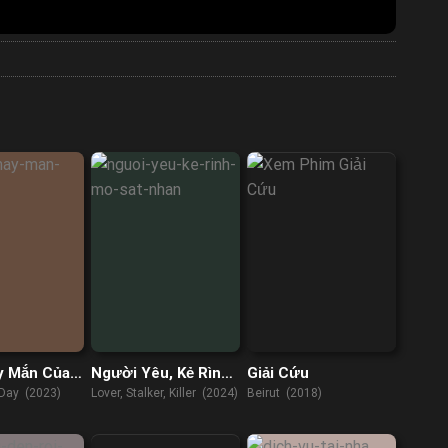
y Mắn Của
Người Yêu, Kẻ Rình
Giải Cứu
Mò, Sát Nhân
 Day (2023)
Lover, Stalker, Killer (2024)
Beirut (2018)