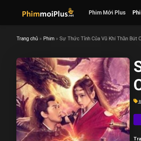
Skip
to
Phim Mới Plus
Ph
content
Trang chủ
»
Phim
»
Sự Thức Tỉnh Của Vũ Khí Thần Bút 
B
Trạ