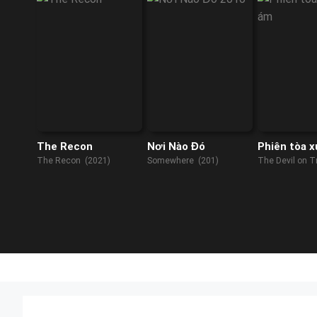
The Recon
Nơi Nào Đó
Phiên tòa 
The Recon (2021)
Somewhere (201)
The Devil on T