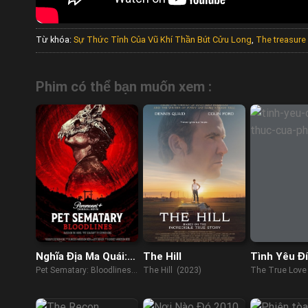
Từ khóa:
Sự Thức Tỉnh Của Vũ Khí Thần Bút Cửu Long
,
The treasure
Phim có thể bạn muốn xem :
Nghĩa Địa Ma Quái:
The Hill
Tình Yêu Đ
Huyết Thống
Của Phu Nh
Pet Sematary: Bloodlines
The Hill (2023)
The True Love
(2023)
(2023)