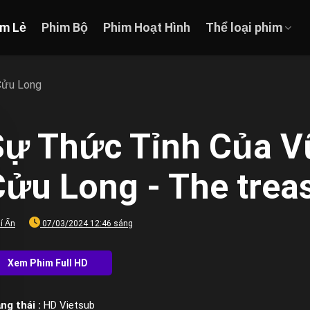
im Lẻ
Phim Bộ
Phim Hoạt Hình
Thể loại phim
Cửu Long
Sự Thức Tỉnh Của V
Cửu Long - The trea
í Ẩn
07/03/2024 12:46 sáng
ng thái :
HD Vietsub