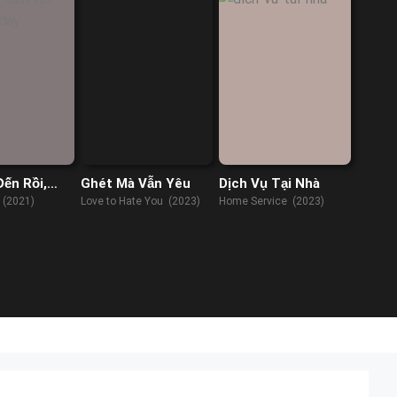
Đến Rồi,
Ghét Mà Vẫn Yêu
Dịch Vụ Tại Nhà
 Đây
 (2021)
Love to Hate You (2023)
Home Service (2023)