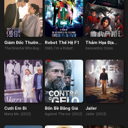
Giám Đốc Thường
Robot Thế Hệ F1
Thảm Họa Địa
Mời Tôi Ăn Tối
Tâm
The Director Who Buys
OMG, I'm a Robot!
Geocentric Crisis
Me Dinner (2022)
(2015)
(2023)
Cưới Em Đi
Bốn Bề Băng Giá
Jailer
Marry Me (2022)
Against The Ice (2022)
Jailer (2023)