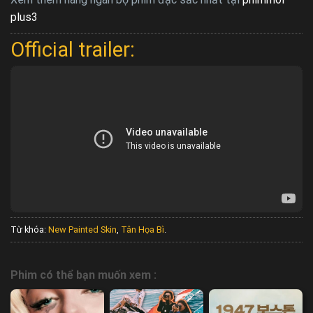
plus3
Official trailer:
Từ khóa:
New Painted Skin
,
Tân Họa Bì
.
Phim có thể bạn muốn xem :