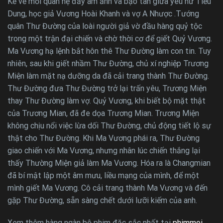
Kể về mối quan hệ đầy ám ảnh và bạo tàn giữa yêu nữ Tiều
Dung, học giả Vương Hoài Khanh và vợ A Nhược .Tướng
quân Thư Đường của loài người giả vờ đầu hàng quỷ tộc
trong một trận đại chiến và chờ thời cơ để giết Quỷ Vương.
Ma Vương hạ lệnh bắt hôn thê Thư Đường làm con tin. Tuy
nhiên, sau khi giết nhầm Thư Đường, chủ xí nghiệp Trương
Miện làm mặt nạ dưỡng da đã cải trang thành Thư Đường.
Thư Đường đưa Thư Đường trở lại trấn yêu, Trương Miện
thay Thư Đường làm vợ. Quỷ Vương, khi biết bộ mặt thật
của Trương Mian, đã đe dọa Trương Mian. Trương Miện
không chịu nổi việc lừa dối Thư Đường, chủ động tiết lộ sự
thật cho Thư Đường. Khi Ma Vương phái ra, Thư Đường
giao chiến với Ma Vương, nhưng nhân lúc chiến thắng lại
thấy Thường Miện giả làm Ma Vương. Hóa ra là Changmian
đã bí mật lập một âm mưu, liều mạng của mình, để một
mình giết Ma Vương. Cô cải trang thành Ma Vương và đến
gặp Thư Đường, sẵn sàng chết dưới lưỡi kiếm của anh.
Xem thêm hàng ngàn bộ phim đặc sắc nhất tại
phimmoi