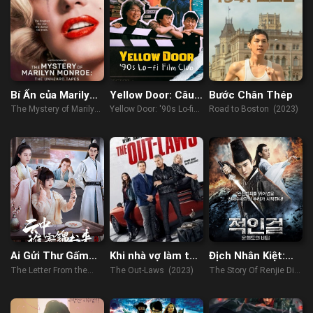
Bí Ẩn của Marilyn
Yellow Door: Câu
Bước Chân Thép
Monroe: Những
Lạc Bộ Phim Hàn
The Mystery of Marilyn
Yellow Door: '90s Lo-fi
Road to Boston (2023)
cuốn băng chưa kể
Thập Niên 90
Monroe: The Unheard
Film Club (2023)
Tapes (2022)
Ai Gửi Thư Gấm
Khi nhà vợ làm tội
Địch Nhân Kiệt:
Từ Trong Mây
phạm
Bức Tranh Luân
The Letter From the
The Out-Laws (2023)
The Story Of Renjie Di's
Hồi
Cloud (2022)
Rebirth Picture (2018)