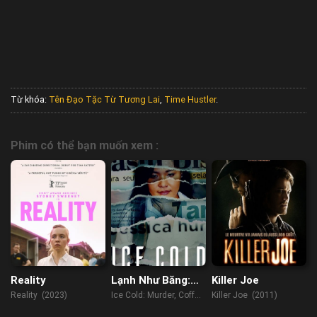
Từ khóa:
Tên Đạo Tặc Từ Tương Lai
,
Time Hustler
.
Phim có thể bạn muốn xem :
Reality
Lạnh Như Băng:
Killer Joe
Án Mạng, Cà Phê
Reality (2023)
Ice Cold: Murder, Coffee
Killer Joe (2011)
Và Jessica
and Jessica Wongso