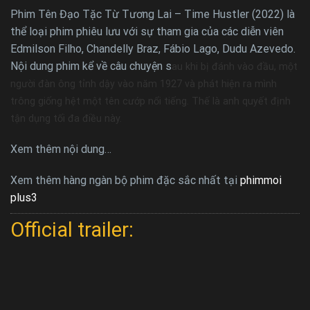
Phim Tên Đạo Tặc Từ Tương Lai – Time Hustler (2022) là
thể loại phim phiêu lưu với sự tham gia của các diễn viên
Edmilson Filho, Chandelly Braz, Fábio Lago, Dudu Azevedo.
Nội dung phim kể về câu chuyện s
au khi bị đánh vào đầu, một
người đàn ông tỉnh dậy vào năm 1927 và phát hiện ra mình
trông giống hệt một tên cướp nổi tiếng. Thế là anh quyết định
tận dụng tối đa điều này.
Xem thêm nội dung…
Xem thêm hàng ngàn bộ phim đặc sắc nhất tại
phimmoi
plus3
Official trailer: