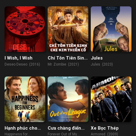
Do (2017)
I Wish, I Wish
Chí Tôn Tiên Sinh
Jules
Chi Kim Thiền Cổ
Deseo Deseo (2016)
Mr. Zombie (2021)
Jules (2023)
Hạnh phúc cho
Cưa chàng điển
Xe Bọc Thép
người mới bắt đầu
trai 3
Happiness for
Forever Out of My
Armored (2009)