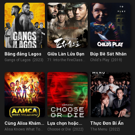
Wongso
(2023)
Băng đảng Lagos
Giữa Làn Lửa Đạn
Búp Bê Sát Nhân
Gangs of Lagos (2023)
71: Into the FireClass
Child's Play (2019)
(2010)
Cùng Alisa Khám
Lựa chọn hoặc
Thực Đơn Bí Ẩn
Phá Vũ Trụ
chết
Alisa Knows What To
Choose or Die (2022)
The Menu (2022)