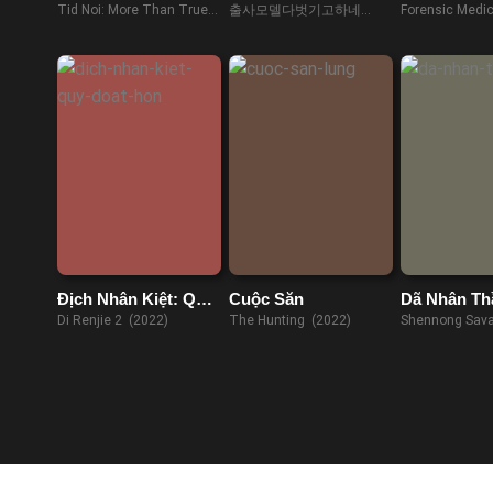
Ma: Ngoại Truyện
Điểm Mới Vào Nghề
Thâu Lươn
Tid Noi: More Than True
출사모델다벗기고하네
Forensic Medic
Trụ
Love (2023)
(2023)
(2022)
Địch Nhân Kiệt: Quỷ
Cuộc Săn
Dã Nhân Th
Đoạt Hồn
Di Renjie 2 (2022)
The Hunting (2022)
Shennong Sava