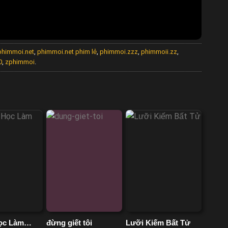
phimmoi.net
,
phimmoi.net phim lẻ
,
phimmoi.zzz
,
phimmoii.zz
,
0
,
zphimmoi
.
ọc Làm
đừng giết tôi
Lưỡi Kiếm Bất Tử