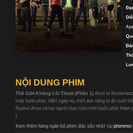
Đạo
Diễ
Aya
Quố
Đán
Thờ
Lư
NỘI DUNG PHIM
Alice in Borderlan
Thế Giới Không Lối Thoát (Phần 1)
mấy hạnh phúc. Một ngày nọ, một ánh sáng bí ẩn xuất hiệ
Ryohei Arisu và hai người bạn của mình buộc phải tham g
).
Xem thêm hàng ngàn bộ phim đặc sắc nhất tại
phimmoi 