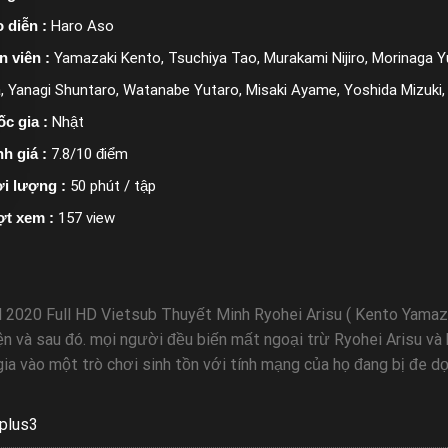
 diễn :
Haro Aso
n viên :
Yamazaki Kento, Tsuchiya Tao, Murakami Nijiro, Morinaga Yu
, Yanagi Shuntaro, Watanabe Yutaro, Misaki Ayame, Yoshida Mizuki,
c gia :
Nhật
h giá :
7.8/10 điểm
i lượng :
50 phút / tập
ợt xem :
157 view
d 2020 Full HD Vietsub Thuyết Minh Ryohei Arisu ( Kento Yamaza
n và sau đó. mọi người đều biến mất ngoại trừ Ryohei Arisu và 
ia vào một trò chơi sinh tồn với tính mạng của họ đang bị đe dọ
plus3