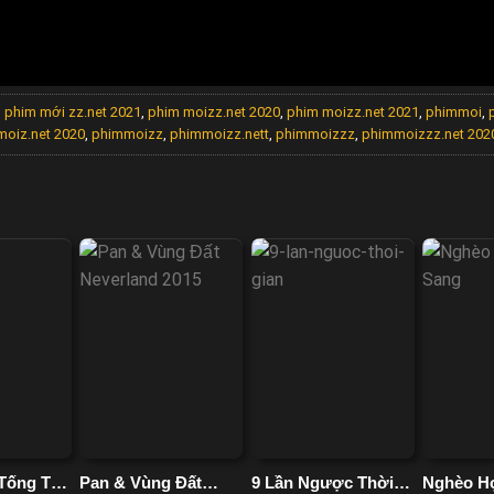
,
phim mới zz.net 2021
,
phim moizz.net 2020
,
phim moizz.net 2021
,
phimmoi
,
oiz.net 2020
,
phimmoizz
,
phimmoizz.nett
,
phimmoizzz
,
phimmoizzz.net 202
 Tống Từ:
Pan & Vùng Đất
9 Lần Ngược Thời
Nghèo H