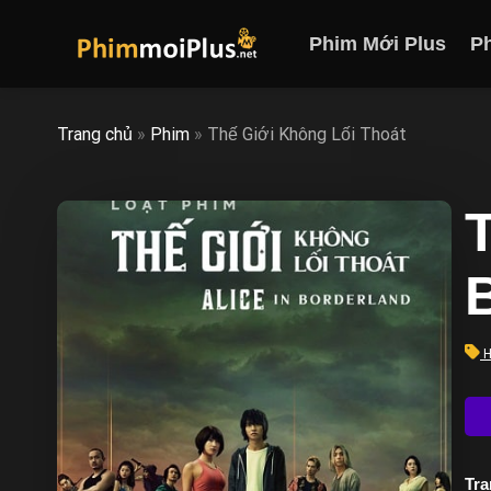
Skip
to
Phim Mới Plus
P
content
Trang chủ
»
Phim
»
Thế Giới Không Lối Thoát
H
Trạ