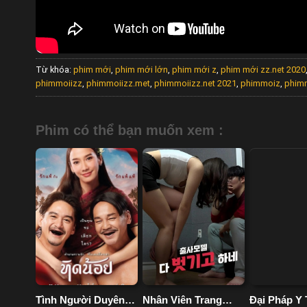
Từ khóa:
phim mới
,
phim mới lớn
,
phim mới z
,
phim mới zz.net 2020
phimmoiizz
,
phimmoiizz.met
,
phimmoiizz.net 2021
,
phimmoiz
,
phimm
Phim có thể bạn muốn xem :
Tình Người Duyên
Nhân Viên Trang
Đại Pháp Y