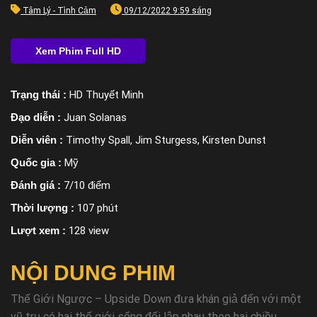
Tâm Lý - Tình Cảm
09/12/2022 9:59 sáng
Trạng thái :
HD Thuyết Minh
Đạo diễn :
Juan Solanas
Diễn viên :
Timothy Spall, Jim Sturgess, Kirsten Dunst
Quốc gia :
Mỹ
Đánh giá :
7/10 điểm
Thời lượng :
107 phút
Lượt xem :
128 view
NỘI DUNG PHIM
Thế Giới Ngược – Upside Down đưa khán giả đến với một
vũ trụ có hai thế giới sống đối lập nhau theo hai chiều