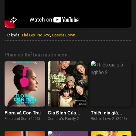
Từ khóa:
Thế Giới Ngược
,
Upside Down
.
Phim có thể bạn muốn xem :
Flora và Con Trai
Gia Đình Của
Thiếu gia giả
Cemara 2
nghèo 2
Flora and Son (2023)
Cemara's Family 2
Rich in Love 2 (2023)
(2022)