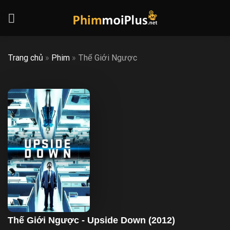
Skip
to
content
Trang chủ
»
Phim
»
Thế Giới Ngược
Thế Giới Ngược - Upside Down (2012)