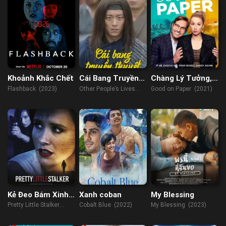
Khoảnh Khắc Chết
Cái Bang Truyền
Chàng Lý Tưởng,
Thuyết
Trên Lý Thuyết
Flashback (2023)
Other People’s Lives
Good on Paper (2021)
(2021)
Kẻ Đeo Bám Xinh
Xanh coban
My Blessing
Đẹp
Pretty Little Stalker
Cobalt Blue (2022)
My Blessing (2023)
(2018)