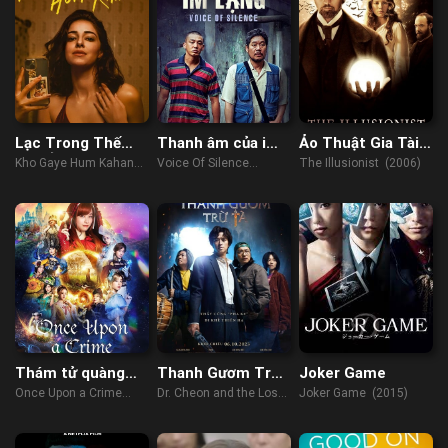
Lạc Trong Thế
Thanh âm của im
Ảo Thuật Gia Tài
Giới Ảo
lặng
Ba
Kho Gaye Hum Kahan
Voice Of Silence
The Illusionist (2006)
(2023)
(2020)
Thám tử quàng
Thanh Gươm Trừ
Joker Game
khăn đỏ
Tà
Once Upon a Crime
Dr. Cheon and the Lost
Joker Game (2015)
(2023)
Talisman (2023)