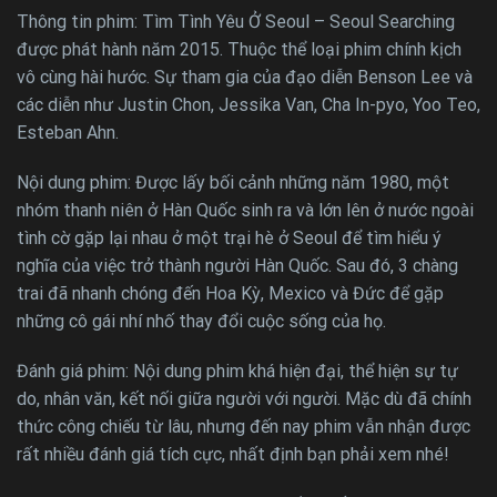
Thông tin phim: Tìm Tình Yêu Ở Seoul – Seoul Searching
được phát hành năm 2015. Thuộc thể loại phim chính kịch
vô cùng hài hước. Sự tham gia của đạo diễn Benson Lee và
các diễn như Justin Chon, Jessika Van, Cha In-pyo, Yoo Teo,
Esteban Ahn.
Nội dung phim: Được lấy bối cảnh những năm 1980, một
nhóm thanh niên ở Hàn Quốc sinh ra và lớn lên ở nước ngoài
tình cờ gặp lại nhau ở một trại hè ở Seoul để tìm hiểu ý
nghĩa của việc trở thành người Hàn Quốc. Sau đó, 3 chàng
trai đã nhanh chóng đến Hoa Kỳ, Mexico và Đức để gặp
những cô gái nhí nhố thay đổi cuộc sống của họ.
Đánh giá phim: Nội dung phim khá hiện đại, thể hiện sự tự
do, nhân văn, kết nối giữa người với người. Mặc dù đã chính
thức công chiếu từ lâu, nhưng đến nay phim vẫn nhận được
rất nhiều đánh giá tích cực, nhất định bạn phải xem nhé!