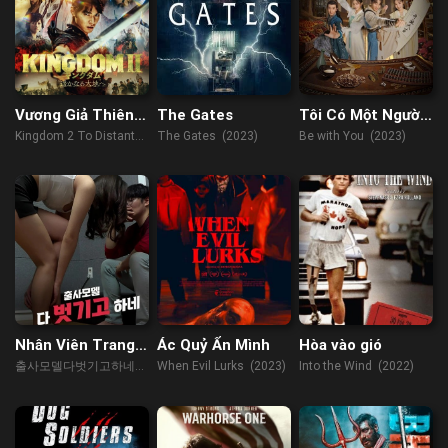
Vương Giả Thiên
The Gates
Tôi Có Một Người
Hạ 2: Đại Địa Viễn
Bạn
Kingdom 2 To Distant
The Gates (2023)
Be with You (2023)
Chinh
Lands (Harukanaru
Daichi E) (2022)
Nhân Viên Trang
Ác Quỷ Ẩn Mình
Hòa vào gió
Điểm Mới Vào
출사모델다벗기고하네
When Evil Lurks (2023)
Into the Wind (2022)
Nghề
(2023)