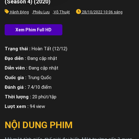
(Season 4) (2020)
Hành Động
,
Phiêu Lưu
,
Võ Thuật
28/10/2022 10:06 sáng
Trạng thái :
Hoàn Tất (12/12)
Đạo diễn :
Đang cập nhật
Diễn viên :
Đang cập nhật
Quốc gia :
Trung Quốc
Đánh giá :
7.4/10 điểm
Thời lượng :
20 phút/tập
Lượt xem :
94 view
NỘI DUNG PHIM