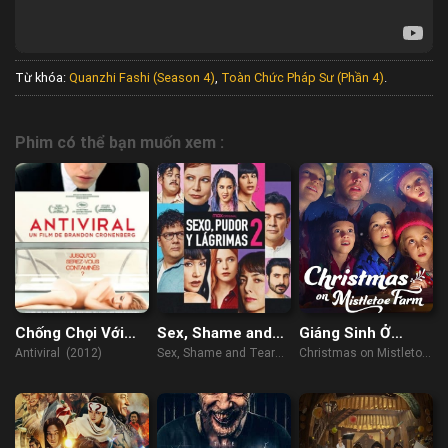
Từ khóa:
Quanzhi Fashi (Season 4)
,
Toàn Chức Pháp Sư (Phần 4)
.
Phim có thể bạn muốn xem :
Chống Chọi Với
Sex, Shame and
Giáng Sinh Ở
Virus
Tears 2
Trang Trại Tầm
Antiviral (2012)
Sex, Shame and Tears
Christmas on Mistletoe
Gửi
2 (2022)
Farm (2022)