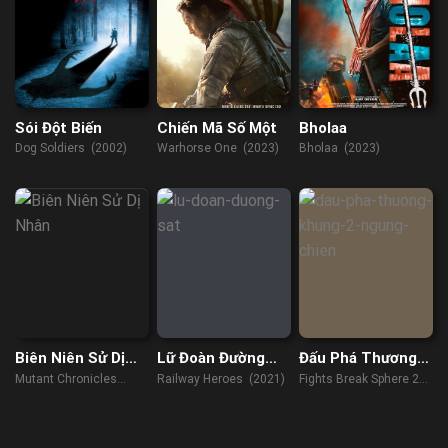
Sói Đột Biến
Chiến Mã Số Một
Bholaa
Dog Soldiers (2002)
Warhorse One (2023)
Bholaa (2023)
Biên Niên Sử Dị
Lữ Đoàn Đường
Đấu Phá Thương
Nhân
Sắt
Khung 2: Ngừng
Mutant Chronicles
Railway Heroes (2021)
Fights Break Sphere 2
Chiến
(2008)
(2023)