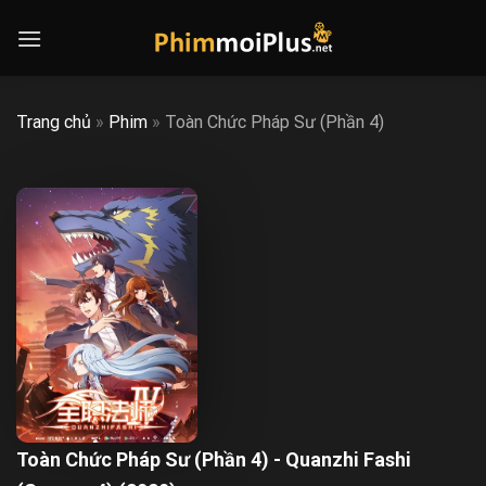
Skip
to
content
Trang chủ
»
Phim
»
Toàn Chức Pháp Sư (Phần 4)
Toàn Chức Pháp Sư (Phần 4) - Quanzhi Fashi