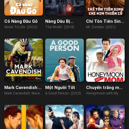
Cô Nàng Đầu Gỗ
Nàng Dâu Bị
Chí Tôn Tiên Sinh
Nguyền Rủa
Chi Kim Thiền Cổ
Smile To Life (2022)
The Wrath (2018)
Mr. Zombie (2021)
Mark Cavendish:
Một Người Tốt
Chuyến trăng mật
Không Bao Giờ Đủ
bên mẹ
Mark Cavendish: Never
A Good Person (2023)
Honeymoon with My
Enough (2023)
Mother (2022)