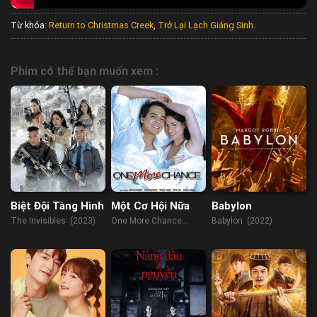
Từ khóa:
Return to Christmas Creek
,
Trở Lại Lạch Giáng Sinh
.
Phim có thể bạn muốn xem :
Biệt Đội Tàng Hình
Một Cơ Hội Nữa
Babylon
The Invisibles (2023)
One More Chance
Babylon (2022)
(2007)