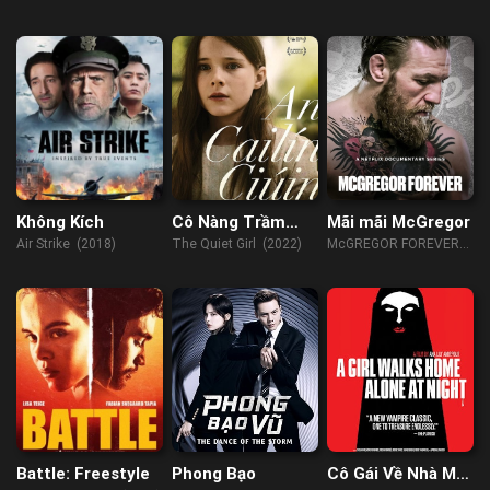
Todoke (2023)
Không Kích
Cô Nàng Trầm
Mãi mãi McGregor
Lặng
Air Strike (2018)
The Quiet Girl (2022)
McGREGOR FOREVER
(2023)
Battle: Freestyle
Phong Bạo
Cô Gái Về Nhà Một