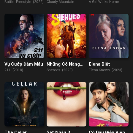
Mình Ban Đêm
Battle: Freestyle (2022)
Cloudy Mountain
A Girl Walks Home
(2021)
Alone at Night (2014)
Vụ Cướp Đẫm Máu
Những Cô Nàng
Elena Biết
Hành Động
211 (2018)
Sheroes (2023)
Elena Knows (2023)
The Cellar
Sát Nhân 3
Cô Dâu Điệp Viên