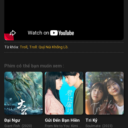
Từ khóa:
Troll
,
Troll: Quỷ Núi Khổng Lồ
.
Phim có thể bạn muốn xem :
Đại Ngư
Gửi Đến Bạn Hiền
Tri Kỷ
Giant Fish (2020)
From Me to You: Kimi ni
Soulmate (2023)