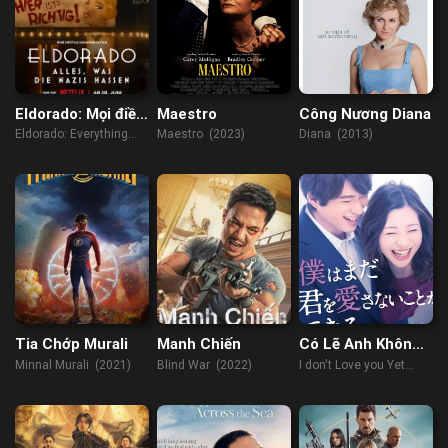
Eldorado: Mọi điều
Maestro
Công Nương Diana
phát xít căm ghét
Eldorado: Everything
Maestro (2023)
Diana (2013)
the Nazis Hate (2023)
Tia Chớp Murali
Manh Chiến
Có Lẽ Anh Không
Thể Yêu Em
Minnal Murali (2021)
Blind War (2022)
I don't Love you Yet
(2019)