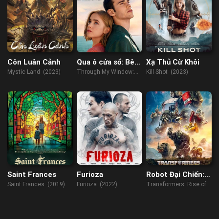
Côn Luân Cảnh
Qua ô cửa sổ: Bên
Xạ Thủ Cừ Khôi
kia đại dương
Mystic Land (2023)
Through My Window:
Kill Shot (2023)
Across the Sea (2023)
Saint Frances
Furioza
Robot Đại Chiến:
Quái Thú Trỗi Dậy
Saint Frances (2019)
Furioza (2022)
Transformers: Rise of
the Beasts (2023)