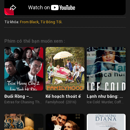
Từ khóa:
From Black
,
Từ Bóng Tối
.
Phim có thể bạn muốn xem :
Đuổi Rồng –
Kế hoạch thoát ế
Lạnh như băng: Án
Chương Phụ: Nhập
mạng, cà phê và
Extras for Chasing The
Familyhood (2016)
Ice Cold: Murder, Coffee
Long Đấu Hổ
Jessica Wongso
Dragon (2023)
and Jessica Wongso
(2023)