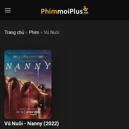
Skip
to
content
Trang chủ
»
Phim
»
Vú Nuôi
Vú Nuôi - Nanny (2022)