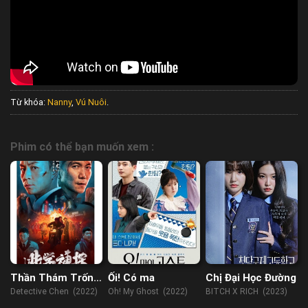
Từ khóa:
Nanny
,
Vú Nuôi
.
Phim có thể bạn muốn xem :
Thần Thám Trốn
Ối! Có ma
Chị Đại Học Đường
Học
Detective Chen (2022)
Oh! My Ghost (2022)
BITCH X RICH (2023)