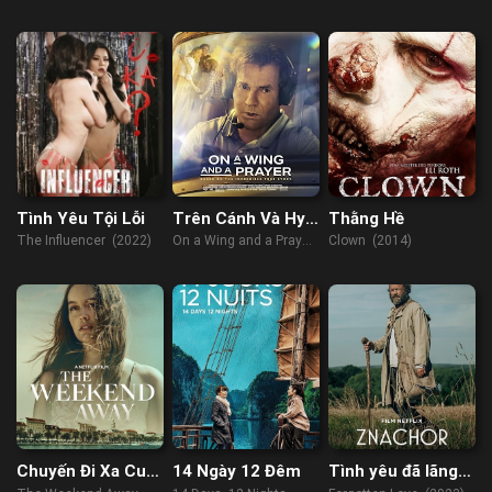
Suits
& Clown Suits (2023)
Tình Yêu Tội Lỗi
Trên Cánh Và Hy
Thằng Hề
Vọng
The Influencer (2022)
On a Wing and a Prayer
Clown (2014)
(2023)
Chuyến Đi Xa Cuối
14 Ngày 12 Đêm
Tình yêu đã lãng